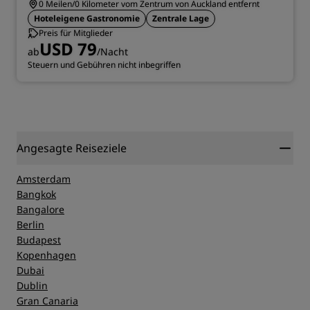
0 Meilen/0 Kilometer vom Zentrum von Auckland entfernt
Hoteleigene Gastronomie
Zentrale Lage
Preis für Mitglieder
USD 79
ab
/Nacht
Steuern und Gebühren nicht inbegriffen
Angesagte Reiseziele
Amsterdam
Bangkok
Bangalore
Berlin
Budapest
Kopenhagen
Dubai
Dublin
Gran Canaria