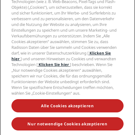
Radisson Hotel Group
Technologien (wie z. B. Web-Beacons, Pixel-Tags und Flash-
Rechtliches
Radisson Hotels APP
Objekte) („Cookies“), um sicherzustellen, dass sie korrekt
Medien
„Sports Approved“-Hotels
und sicher funktioniert, um Ihr Werbe- und Surferlebnis zu
Karriere RHG
Privacy Centre
Hilfe
Familienfreundliche Hotels
verbessern und zu personalisieren, um den Datenverkehr
Karriere PPHE
Rechtliche Hinweise
Gesundheit & Sicherheit
und die Nutzung der Website zu analysieren, um Ihre
Karrieren EHL
Radisson Rewards Geschäftsbedingungen
Einstellungen zu speichern und um unsere Marketing- und
Verbrauchermeldungen
The Club by RHG
Soziale Medien
Website-Nutzungsvereinbarung
Verkaufsbemühungen zu unterstützen. Indem Sie „Alle
Kontakt
Entwicklungsmöglichkeiten
Cookies akzeptieren“ auswählen, stimmen Sie zu, dass
Digitale Barrierefreiheit
FAQ
Marken von Radisson Hotels
Responsible Business – Unser Engagement
Radisson Daten über Sie sammeln und Cookies verwenden
Moderne Sklaverei – Erklärung
Inhaltsübersicht
darf, wie in unserer Datenschutzerklärung [
Klicken Sie
Einkauf
hier
] und unseren Hinweisen zu Cookies und verwandten
Technologien [
Klicken Sie hier
] beschrieben. Wenn Sie
„Nur notwendige Cookies akzeptieren“ auswählen,
speichern wir nur Cookies, die für das ordnungsgemäße
Funktionieren der Website unbedingt erforderlich sind.
Wenn Sie spezifischere Entscheidungen treffen möchten,
wählen Sie „Cookie-Einstellungen“ aus.
VERPASSEN SIE NIEMALS UNSERE BELIEBTESTEN
ANGEBOTE
Alle Cookies akzeptieren
Nur notwendige Cookies akzeptieren
© 2026 Radisson Hotel Group.
Alle Rechte vorbehalten. RHG Radisson
Hotel Group, Radisson, Radisson RED, Radisson Blu, Radisson Collection,