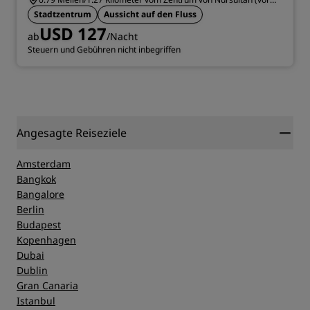
2019 Astana) entfernt
Stadtzentrum
Aussicht auf den Fluss
USD 127
ab
/Nacht
Steuern und Gebühren nicht inbegriffen
Angesagte Reiseziele
Amsterdam
Bangkok
Bangalore
Berlin
Budapest
Kopenhagen
Dubai
Dublin
Gran Canaria
Istanbul