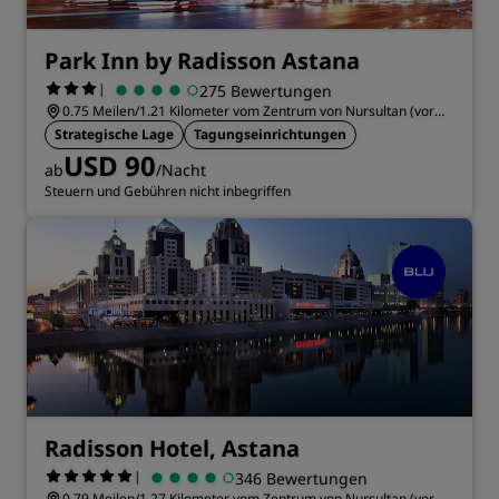
Park Inn by Radisson Astana
|
275 Bewertungen
0.75 Meilen/1.21 Kilometer vom Zentrum von Nursultan (vor
2019 Astana) entfernt
Strategische Lage
Tagungseinrichtungen
USD 90
ab
/Nacht
Steuern und Gebühren nicht inbegriffen
Radisson Hotel, Astana
|
346 Bewertungen
0.79 Meilen/1.27 Kilometer vom Zentrum von Nursultan (vor