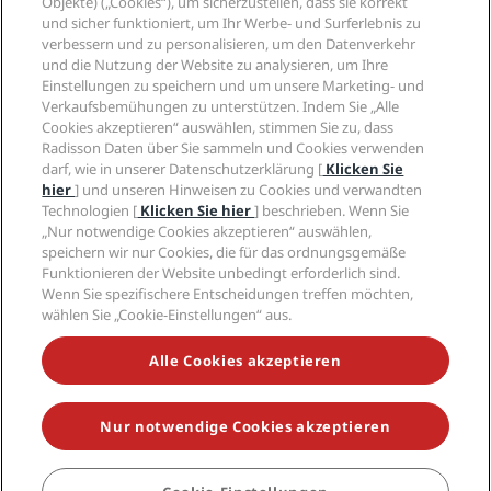
Objekte) („Cookies“), um sicherzustellen, dass sie korrekt
Medien
„Sports Approved“-Hotels
und sicher funktioniert, um Ihr Werbe- und Surferlebnis zu
Karriere RHG
Privacy Centre
Hilfe
Familienfreundliche Hotels
verbessern und zu personalisieren, um den Datenverkehr
Karriere PPHE
Rechtliche Hinweise
Gesundheit & Sicherheit
und die Nutzung der Website zu analysieren, um Ihre
Karrieren EHL
Radisson Rewards Geschäftsbedingungen
Einstellungen zu speichern und um unsere Marketing- und
Verbrauchermeldungen
The Club by RHG
Soziale Medien
Website-Nutzungsvereinbarung
Verkaufsbemühungen zu unterstützen. Indem Sie „Alle
Kontakt
Entwicklungsmöglichkeiten
Cookies akzeptieren“ auswählen, stimmen Sie zu, dass
Digitale Barrierefreiheit
FAQ
Marken von Radisson Hotels
Responsible Business – Unser Engagement
Radisson Daten über Sie sammeln und Cookies verwenden
Moderne Sklaverei – Erklärung
Inhaltsübersicht
darf, wie in unserer Datenschutzerklärung [
Klicken Sie
Einkauf
hier
] und unseren Hinweisen zu Cookies und verwandten
Technologien [
Klicken Sie hier
] beschrieben. Wenn Sie
„Nur notwendige Cookies akzeptieren“ auswählen,
speichern wir nur Cookies, die für das ordnungsgemäße
Funktionieren der Website unbedingt erforderlich sind.
Wenn Sie spezifischere Entscheidungen treffen möchten,
wählen Sie „Cookie-Einstellungen“ aus.
VERPASSEN SIE NIEMALS UNSERE BELIEBTESTEN
ANGEBOTE
Alle Cookies akzeptieren
Nur notwendige Cookies akzeptieren
© 2026 Radisson Hotel Group.
Alle Rechte vorbehalten. RHG Radisson
Hotel Group, Radisson, Radisson RED, Radisson Blu, Radisson Collection,
Radisson Individuals, Park Plaza, Park Inn, Country Inn & Suites, Prize by
Radisson, Radisson Rewards und Radisson Meetings sind Warenzeichen