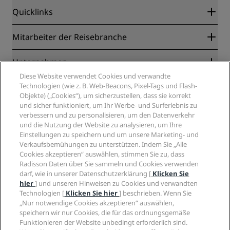
Quicklinks
Radisson Rewards
Mitarbeiter der Reisebranche
Online-Bestpreisgarantie
Blog
Partner
Unternehmen
Reiseziele
Reisebüros
Diese Website verwendet Cookies und verwandte
Neue und aufstrebende Hotels
Radisson Hotel Group
Technologien (wie z. B. Web-Beacons, Pixel-Tags und Flash-
Rechtliches
Radisson Hotels APP
Objekte) („Cookies“), um sicherzustellen, dass sie korrekt
Medien
„Sports Approved“-Hotels
und sicher funktioniert, um Ihr Werbe- und Surferlebnis zu
Karriere RHG
Privacy Centre
Hilfe
Familienfreundliche Hotels
verbessern und zu personalisieren, um den Datenverkehr
Karriere PPHE
Rechtliche Hinweise
Gesundheit & Sicherheit
und die Nutzung der Website zu analysieren, um Ihre
Karrieren EHL
Radisson Rewards Geschäftsbedingungen
Einstellungen zu speichern und um unsere Marketing- und
Verbrauchermeldungen
The Club by RHG
Soziale Medien
Website-Nutzungsvereinbarung
Verkaufsbemühungen zu unterstützen. Indem Sie „Alle
Kontakt
Entwicklungsmöglichkeiten
Cookies akzeptieren“ auswählen, stimmen Sie zu, dass
Digitale Barrierefreiheit
FAQ
Marken von Radisson Hotels
Responsible Business – Unser Engagement
Radisson Daten über Sie sammeln und Cookies verwenden
Moderne Sklaverei – Erklärung
Inhaltsübersicht
darf, wie in unserer Datenschutzerklärung [
Klicken Sie
Einkauf
hier
] und unseren Hinweisen zu Cookies und verwandten
Technologien [
Klicken Sie hier
] beschrieben. Wenn Sie
„Nur notwendige Cookies akzeptieren“ auswählen,
speichern wir nur Cookies, die für das ordnungsgemäße
Funktionieren der Website unbedingt erforderlich sind.