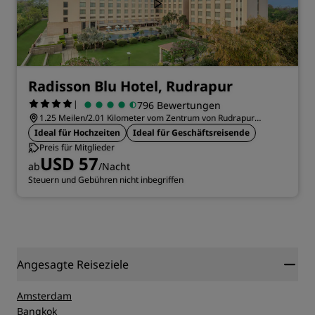
Radisson Blu Hotel, Rudrapur
|
796 Bewertungen
1.25 Meilen/2.01 Kilometer vom Zentrum von Rudrapur
entfernt
Ideal für Hochzeiten
Ideal für Geschäftsreisende
Preis für Mitglieder
USD 57
ab
/Nacht
Steuern und Gebühren nicht inbegriffen
Angesagte Reiseziele
Amsterdam
Bangkok