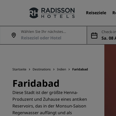
Reiseziele
R
Wählen Sie Ihr nächstes
Check-in
Abenteuer
Sa. 08 
Unsere Marken
ug.
Marken von Radisson Hotels
Startseite
Destinations
Indien
Faridabad
Faridabad
Diese Stadt ist der größte Henna-
Produzent und Zuhause eines antiken
Reservoirs, das in der Monsun-Saison
Regenwasser auffängt und als