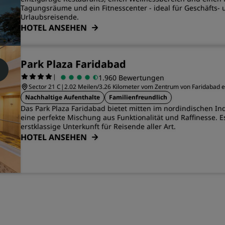
Tagungsräume und ein Fitnesscenter - ideal für Geschäfts- 
Urlaubsreisende.
HOTEL ANSEHEN
Park Plaza Faridabad
|
1.960 Bewertungen
Sector 21 C
|
2.02 Meilen/3.26 Kilometer vom Zentrum von Faridabad e
Nachhaltige Aufenthalte
Familienfreundlich
Das Park Plaza Faridabad bietet mitten im nordindischen I
eine perfekte Mischung aus Funktionalität und Raffinesse. Es
erstklassige Unterkunft für Reisende aller Art.
HOTEL ANSEHEN