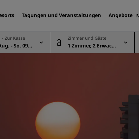
esorts
Tagungen und Veranstaltungen
Angebote
 - Zur Kasse
Zimmer und Gäste
Aug. - So. 09 A
1 Zimmer, 2 Erwach
Finden Sie Ihr Hotel
sene
Reiseziele
Resorts
Serviced Apartments
Flughafenhotels
Neue und geplante Hotels
Tagungen und
Veranstaltungen
Entdecken Sie Radisson Me