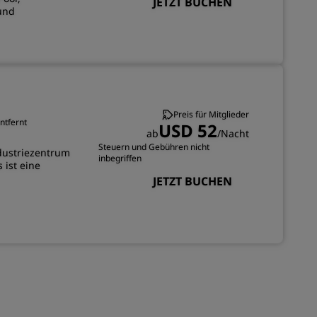
JETZT BUCHEN
REGISTRIEREN
und
Preis für Mitglieder
ntfernt
USD 52
ab
/Nacht
Steuern und Gebühren nicht
ndustriezentrum
inbegriffen
 ist eine
JETZT BUCHEN