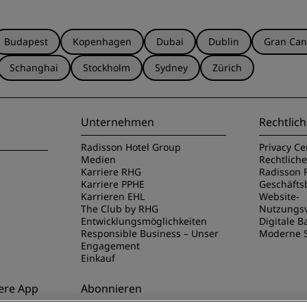
Budapest
Kopenhagen
Dubai
Dublin
Gran Can
Schanghai
Stockholm
Sydney
Zürich
Unternehmen
Rechtlich
Radisson Hotel Group
Privacy Ce
Medien
Rechtlich
Karriere RHG
Radisson 
Karriere PPHE
Geschäft
Karrieren EHL
Website-
The Club by RHG
Nutzungs
Entwicklungsmöglichkeiten
Digitale Ba
Responsible Business – Unser
Moderne S
Engagement
Einkauf
ere App
Abonnieren