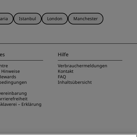
aria
Istanbul
London
Manchester
es
Hilfe
ntre
Verbrauchermeldungen
e Hinweise
Kontakt
Rewards
FAQ
sbedingungen
Inhaltsübersicht
vereinbarung
rrierefreiheit
klaverei – Erklärung