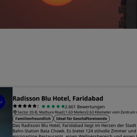
Einen Meetingraum buche
Fordern Sie ein Angebot a
Veranstaltungsorte
Branchenlösungen
Flüge suchen
Flüge suchen
Restaurants
Nach einem Restaurant su
Radisson Blu Hotel, Faridabad
|
2.661 Bewertungen
Digitale Services
Sector 20-B, Mathura Road
|
1.63 Meilen/2.63 Kilometer vom Zentrum 
Familienfreundlich
Ideal für Geschäftsreisende
Radisson Hotels App
Das Radisson Blu Hotel, Faridabad liegt im Herzen der Stadt
Bahn-Station Bata Chowk. Es bietet 124 stilvolle Zimmer und 
einzigartige Restaurants, einen Wellnessbereich und einen 