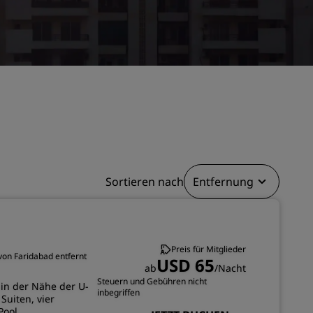
n
Hochzeitslocations
n
Nachhaltige Aufenthalte
Aufenthalte für Sportteams
Geschäftsreisender
Hotels im Stadtzentrum
Besuchen Sie unseren Blog
Radisson Rewards
Sortieren nach
Entfernung
Entdecken Sie Radisson Rewards
chen
Vorteile
So verwenden Sie Punkte
Preis für Mitglieder
So sammeln Sie Punkte
von Faridabad entfernt
USD 65
ab
/Nacht
Bookers and Planners
Steuern und Gebühren nicht
 in der Nähe der U-
inbegriffen
Suiten, vier
Pool,