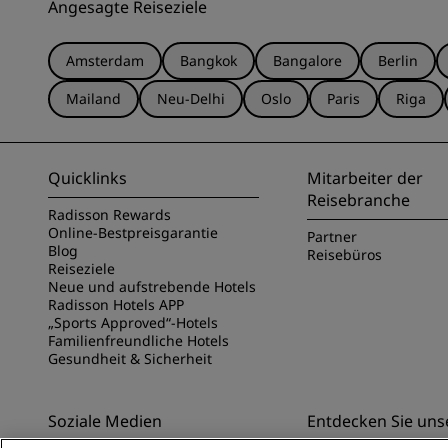
Angesagte Reiseziele
Amsterdam
Bangkok
Bangalore
Berlin
Mailand
Neu-Delhi
Oslo
Paris
Riga
Quicklinks
Mitarbeiter der
Reisebranche
Radisson Rewards
Online-Bestpreisgarantie
Partner
Blog
Reisebüros
Reiseziele
Neue und aufstrebende Hotels
Radisson Hotels APP
„Sports Approved“-Hotels
Familienfreundliche Hotels
Gesundheit & Sicherheit
Soziale Medien
Entdecken Sie uns