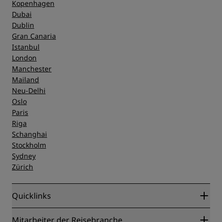
Kopenhagen
Dubai
Dublin
Gran Canaria
Istanbul
London
Manchester
Mailand
Neu-Delhi
Oslo
Paris
Riga
Schanghai
Stockholm
Sydney
Zürich
Quicklinks
Radisson Rewards
Mitarbeiter der Reisebranche