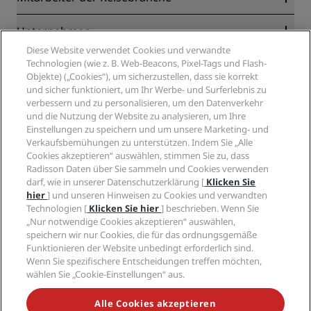
Online-Bestpreisgarantie
Blog
Partner
Unternehmen
Reiseziele
Reisebüros
Diese Website verwendet Cookies und verwandte
Neue und aufstrebende Hotels
Radisson Hotel Group
Technologien (wie z. B. Web-Beacons, Pixel-Tags und Flash-
Rechtliches
Radisson Hotels APP
Objekte) („Cookies“), um sicherzustellen, dass sie korrekt
Medien
„Sports Approved“-Hotels
und sicher funktioniert, um Ihr Werbe- und Surferlebnis zu
Karriere RHG
Privacy Centre
Hilfe
Familienfreundliche Hotels
verbessern und zu personalisieren, um den Datenverkehr
Karriere PPHE
Rechtliche Hinweise
Gesundheit & Sicherheit
und die Nutzung der Website zu analysieren, um Ihre
Karrieren EHL
Radisson Rewards Geschäftsbedingungen
Einstellungen zu speichern und um unsere Marketing- und
Verbrauchermeldungen
The Club by RHG
Soziale Medien
Website-Nutzungsvereinbarung
Verkaufsbemühungen zu unterstützen. Indem Sie „Alle
Kontakt
Entwicklungsmöglichkeiten
Cookies akzeptieren“ auswählen, stimmen Sie zu, dass
Digitale Barrierefreiheit
FAQ
Marken von Radisson Hotels
Responsible Business – Unser Engagement
Radisson Daten über Sie sammeln und Cookies verwenden
Moderne Sklaverei – Erklärung
Inhaltsübersicht
darf, wie in unserer Datenschutzerklärung [
Klicken Sie
Einkauf
hier
] und unseren Hinweisen zu Cookies und verwandten
Technologien [
Klicken Sie hier
] beschrieben. Wenn Sie
„Nur notwendige Cookies akzeptieren“ auswählen,
speichern wir nur Cookies, die für das ordnungsgemäße
Funktionieren der Website unbedingt erforderlich sind.
Wenn Sie spezifischere Entscheidungen treffen möchten,
wählen Sie „Cookie-Einstellungen“ aus.
VERPASSEN SIE NIEMALS UNSERE BELIEBTESTEN
ANGEBOTE
Alle Cookies akzeptieren