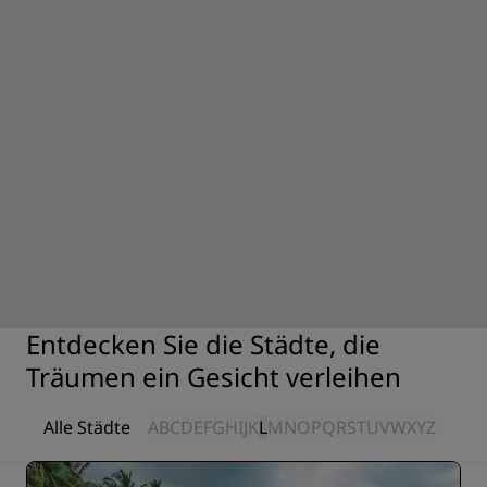
Entdecken Sie die Städte, die
Träumen ein Gesicht verleihen
Alle Städte
A
B
C
D
E
F
G
H
I
J
K
L
M
N
O
P
Q
R
S
T
U
V
W
X
Y
Z