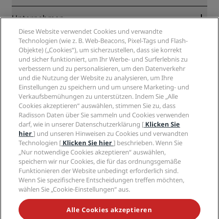
Online-Bestpreisgarantie
Blog
Partner
Unternehmen
Reiseziele
Reisebüros
Diese Website verwendet Cookies und verwandte
Neue und aufstrebende Hotels
Radisson Hotel Group
Technologien (wie z. B. Web-Beacons, Pixel-Tags und Flash-
Rechtliches
Radisson Hotels APP
Objekte) („Cookies“), um sicherzustellen, dass sie korrekt
Medien
„Sports Approved“-Hotels
und sicher funktioniert, um Ihr Werbe- und Surferlebnis zu
Karriere RHG
Privacy Centre
Hilfe
Familienfreundliche Hotels
verbessern und zu personalisieren, um den Datenverkehr
Karriere PPHE
Rechtliche Hinweise
und die Nutzung der Website zu analysieren, um Ihre
Gesundheit & Sicherheit
Karrieren EHL
Radisson Rewards Geschäftsbedingungen
Einstellungen zu speichern und um unsere Marketing- und
Verbrauchermeldungen
The Club by RHG
Soziale Medien
Website-Nutzungsvereinbarung
Verkaufsbemühungen zu unterstützen. Indem Sie „Alle
Kontakt
Entwicklungsmöglichkeiten
Cookies akzeptieren“ auswählen, stimmen Sie zu, dass
Digitale Barrierefreiheit
FAQ
Marken von Radisson Hotels
Radisson Daten über Sie sammeln und Cookies verwenden
Responsible Business – Unser Engagement
Moderne Sklaverei – Erklärung
Inhaltsübersicht
darf, wie in unserer Datenschutzerklärung [
Klicken Sie
Einkauf
hier
] und unseren Hinweisen zu Cookies und verwandten
Technologien [
Klicken Sie hier
] beschrieben. Wenn Sie
„Nur notwendige Cookies akzeptieren“ auswählen,
speichern wir nur Cookies, die für das ordnungsgemäße
Funktionieren der Website unbedingt erforderlich sind.
Wenn Sie spezifischere Entscheidungen treffen möchten,
wählen Sie „Cookie-Einstellungen“ aus.
VERPASSEN SIE NIEMALS UNSERE BELIEBTESTEN
ANGEBOTE
Alle Cookies akzeptieren