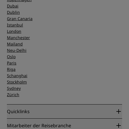
Dubai
Dublin
Gran Canaria
Istanbul
London
Manchester
Mailand
Neu-Delhi
Oslo
Paris
Riga
Schanghai
Stockholm
Sydney
Zürich
Quicklinks
Radisson Rewards
Mitarbeiter der Reisebranche