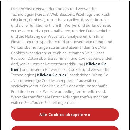
Unternehmen
Reiseziele
Reisebüros
Diese Website verwendet Cookies und verwandte
Neue und aufstrebende Hotels
Radisson Hotel Group
Technologien (wie z. B. Web-Beacons, Pixel-Tags und Flash-
Rechtliches
Radisson Hotels APP
Objekte) („Cookies“), um sicherzustellen, dass sie korrekt
Medien
„Sports Approved“-Hotels
und sicher funktioniert, um Ihr Werbe- und Surferlebnis zu
Karriere RHG
Privacy Centre
Hilfe
Familienfreundliche Hotels
verbessern und zu personalisieren, um den Datenverkehr
Karriere PPHE
Rechtliche Hinweise
und die Nutzung der Website zu analysieren, um Ihre
Gesundheit & Sicherheit
Karrieren EHL
Radisson Rewards Geschäftsbedingungen
Einstellungen zu speichern und um unsere Marketing- und
Verbrauchermeldungen
The Club by RHG
Soziale Medien
Website-Nutzungsvereinbarung
Verkaufsbemühungen zu unterstützen. Indem Sie „Alle
Kontakt
Entwicklungsmöglichkeiten
Cookies akzeptieren“ auswählen, stimmen Sie zu, dass
Digitale Barrierefreiheit
FAQ
Marken von Radisson Hotels
Radisson Daten über Sie sammeln und Cookies verwenden
Responsible Business – Unser Engagement
Moderne Sklaverei – Erklärung
Inhaltsübersicht
darf, wie in unserer Datenschutzerklärung [
Klicken Sie
Einkauf
hier
] und unseren Hinweisen zu Cookies und verwandten
Technologien [
Klicken Sie hier
] beschrieben. Wenn Sie
„Nur notwendige Cookies akzeptieren“ auswählen,
speichern wir nur Cookies, die für das ordnungsgemäße
Funktionieren der Website unbedingt erforderlich sind.
Wenn Sie spezifischere Entscheidungen treffen möchten,
wählen Sie „Cookie-Einstellungen“ aus.
VERPASSEN SIE NIEMALS UNSERE BELIEBTESTEN
ANGEBOTE
Alle Cookies akzeptieren