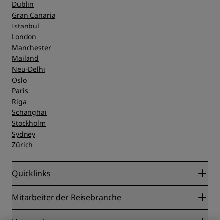
Dublin
Gran Canaria
Istanbul
London
Manchester
Mailand
Neu-Delhi
Oslo
Paris
Riga
Schanghai
Stockholm
Sydney
Zürich
Quicklinks
Radisson Rewards
Mitarbeiter der Reisebranche
Online-Bestpreisgarantie
Blog
Partner