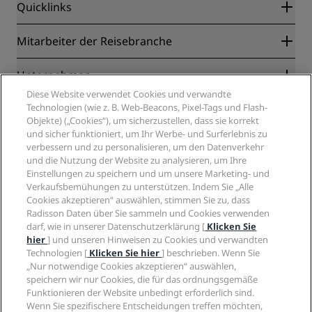
Quicklinks
Radisson Rewards
Mitarbeiter der Reisebranche
Online-Bestpreisgarantie
Blog
Partner
Unternehmen
Reiseziele
Reisebüros
Diese Website verwendet Cookies und verwandte
Neue und aufstrebende Hotels
Radisson Hotel Group
Technologien (wie z. B. Web-Beacons, Pixel-Tags und Flash-
Rechtliches
Radisson Hotels APP
Objekte) („Cookies“), um sicherzustellen, dass sie korrekt
Medien
„Sports Approved“-Hotels
und sicher funktioniert, um Ihr Werbe- und Surferlebnis zu
Karriere RHG
Privacy Centre
Hilfe
Familienfreundliche Hotels
verbessern und zu personalisieren, um den Datenverkehr
Karriere PPHE
Rechtliche Hinweise
und die Nutzung der Website zu analysieren, um Ihre
Gesundheit & Sicherheit
Karrieren EHL
Radisson Rewards Geschäftsbedingungen
Einstellungen zu speichern und um unsere Marketing- und
Verbrauchermeldungen
The Club by RHG
Soziale Medien
Website-Nutzungsvereinbarung
Verkaufsbemühungen zu unterstützen. Indem Sie „Alle
Kontakt
Entwicklungsmöglichkeiten
Cookies akzeptieren“ auswählen, stimmen Sie zu, dass
Digitale Barrierefreiheit
FAQ
Marken von Radisson Hotels
Radisson Daten über Sie sammeln und Cookies verwenden
Responsible Business – Unser Engagement
Moderne Sklaverei – Erklärung
Inhaltsübersicht
darf, wie in unserer Datenschutzerklärung [
Klicken Sie
Einkauf
hier
] und unseren Hinweisen zu Cookies und verwandten
Technologien [
Klicken Sie hier
] beschrieben. Wenn Sie
„Nur notwendige Cookies akzeptieren“ auswählen,
speichern wir nur Cookies, die für das ordnungsgemäße
Funktionieren der Website unbedingt erforderlich sind.
Wenn Sie spezifischere Entscheidungen treffen möchten,