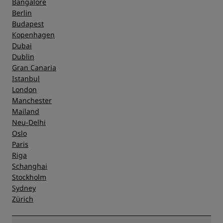
Bangalore
Berlin
Budapest
Kopenhagen
Dubai
Dublin
Gran Canaria
Istanbul
London
Manchester
Mailand
Neu-Delhi
Oslo
Paris
Riga
Schanghai
Stockholm
Sydney
Zürich