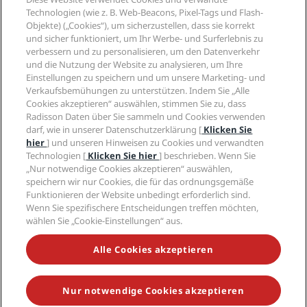
Neue und aufstrebende Hotels
Radisson Hotel Group
Technologien (wie z. B. Web-Beacons, Pixel-Tags und Flash-
Rechtliches
Radisson Hotels APP
Objekte) („Cookies“), um sicherzustellen, dass sie korrekt
Medien
„Sports Approved“-Hotels
und sicher funktioniert, um Ihr Werbe- und Surferlebnis zu
Karriere RHG
Privacy Centre
Hilfe
Familienfreundliche Hotels
verbessern und zu personalisieren, um den Datenverkehr
Karriere PPHE
Rechtliche Hinweise
und die Nutzung der Website zu analysieren, um Ihre
Gesundheit & Sicherheit
Karrieren EHL
Radisson Rewards Geschäftsbedingungen
Einstellungen zu speichern und um unsere Marketing- und
Verbrauchermeldungen
The Club by RHG
Soziale Medien
Website-Nutzungsvereinbarung
Verkaufsbemühungen zu unterstützen. Indem Sie „Alle
Kontakt
Entwicklungsmöglichkeiten
Cookies akzeptieren“ auswählen, stimmen Sie zu, dass
Digitale Barrierefreiheit
FAQ
Marken von Radisson Hotels
Radisson Daten über Sie sammeln und Cookies verwenden
Responsible Business – Unser Engagement
Moderne Sklaverei – Erklärung
Inhaltsübersicht
darf, wie in unserer Datenschutzerklärung [
Klicken Sie
Einkauf
hier
] und unseren Hinweisen zu Cookies und verwandten
Technologien [
Klicken Sie hier
] beschrieben. Wenn Sie
„Nur notwendige Cookies akzeptieren“ auswählen,
speichern wir nur Cookies, die für das ordnungsgemäße
Funktionieren der Website unbedingt erforderlich sind.
Wenn Sie spezifischere Entscheidungen treffen möchten,
wählen Sie „Cookie-Einstellungen“ aus.
VERPASSEN SIE NIEMALS UNSERE BELIEBTESTEN
ANGEBOTE
Alle Cookies akzeptieren
Nur notwendige Cookies akzeptieren
© 2026 Radisson Hotel Group.
Alle Rechte vorbehalten. RHG Radisson