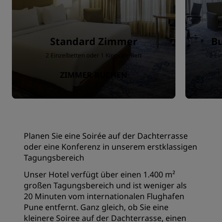
Standard Zimmer
Bu
2 Einzelbetten oder 1 Kingsize-Bett
2 Ei
ZIMMER BUCHEN
Planen Sie eine Soirée auf der Dachterrasse
oder eine Konferenz in unserem erstklassigen
Tagungsbereich
Unser Hotel verfügt über einen 1.400 m²
großen Tagungsbereich und ist weniger als
20 Minuten vom internationalen Flughafen
Pune entfernt. Ganz gleich, ob Sie eine
kleinere Soiree auf der Dachterrasse, einen