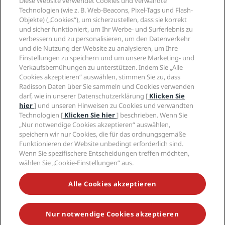
Diese Website verwendet Cookies und verwandte
Neue und aufstrebende Hotels
Radisson Hotel Group
Technologien (wie z. B. Web-Beacons, Pixel-Tags und Flash-
Rechtliches
Radisson Hotels APP
Objekte) („Cookies“), um sicherzustellen, dass sie korrekt
Medien
„Sports Approved“-Hotels
und sicher funktioniert, um Ihr Werbe- und Surferlebnis zu
Karriere RHG
Privacy Centre
Hilfe
Familienfreundliche Hotels
verbessern und zu personalisieren, um den Datenverkehr
Karriere PPHE
Rechtliche Hinweise
und die Nutzung der Website zu analysieren, um Ihre
Gesundheit & Sicherheit
Karrieren EHL
Radisson Rewards Geschäftsbedingungen
Einstellungen zu speichern und um unsere Marketing- und
Verbrauchermeldungen
The Club by RHG
Soziale Medien
Website-Nutzungsvereinbarung
Verkaufsbemühungen zu unterstützen. Indem Sie „Alle
Kontakt
Entwicklungsmöglichkeiten
Cookies akzeptieren“ auswählen, stimmen Sie zu, dass
Digitale Barrierefreiheit
FAQ
Marken von Radisson Hotels
Radisson Daten über Sie sammeln und Cookies verwenden
Responsible Business – Unser Engagement
Moderne Sklaverei – Erklärung
Inhaltsübersicht
darf, wie in unserer Datenschutzerklärung [
Klicken Sie
Einkauf
hier
] und unseren Hinweisen zu Cookies und verwandten
Technologien [
Klicken Sie hier
] beschrieben. Wenn Sie
„Nur notwendige Cookies akzeptieren“ auswählen,
speichern wir nur Cookies, die für das ordnungsgemäße
Funktionieren der Website unbedingt erforderlich sind.
Wenn Sie spezifischere Entscheidungen treffen möchten,
wählen Sie „Cookie-Einstellungen“ aus.
VERPASSEN SIE NIEMALS UNSERE BELIEBTESTEN
ANGEBOTE
Alle Cookies akzeptieren
Nur notwendige Cookies akzeptieren
© 2026 Radisson Hotel Group.
Alle Rechte vorbehalten. RHG Radisson