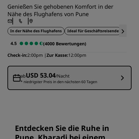
Genießen Sie gehobenen Komfort in der
Nähe des Flughafens von Pune
In der Nähe des Flughafens
Ideal für Geschäftsreisende
Sitzb
4.5
(4000 Bewertungen)
Check-in
2:00pm
Zur Kasse
12:00pm
USD 53.04
ab
/Nacht
* niedrigster Preis in den nächsten 60 Tagen
Entdecken Sie die Ruhe in
Pune, Kharadi bei einem