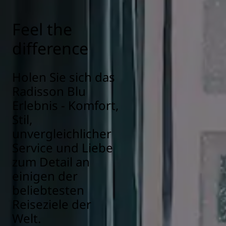
Feel the
difference
Holen Sie sich das
Radisson Blu
Erlebnis - Komfort,
Stil,
unvergleichlicher
Service und Liebe
zum Detail an
einigen der
beliebtesten
Reiseziele der
Welt.