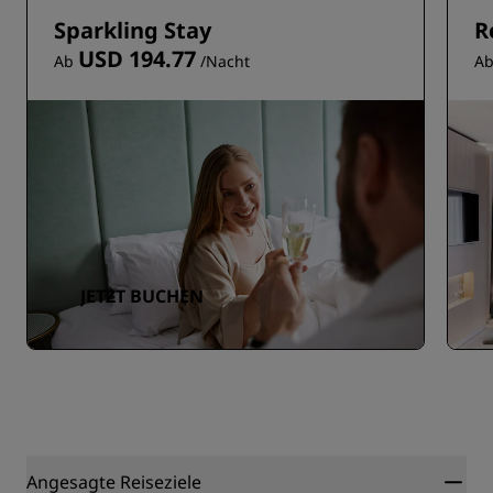
Sparkling Stay
R
USD 194.77
Ab
/Nacht
A
JETZT BUCHEN
Angesagte Reiseziele