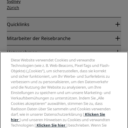
Sydney
Zürich
Quicklinks
Radisson Rewards
Mitarbeiter der Reisebranche
Online-Bestpreisgarantie
Blog
Partner
Unternehmen
Reiseziele
Reisebüros
Diese Website verwendet Cookies und verwandte
Neue und aufstrebende Hotels
Radisson Hotel Group
Technologien (wie z. B. Web-Beacons, Pixel-Tags und Flash-
Rechtliches
Radisson Hotels APP
Objekte) („Cookies“), um sicherzustellen, dass sie korrekt
Medien
„Sports Approved“-Hotels
und sicher funktioniert, um Ihr Werbe- und Surferlebnis zu
Karriere RHG
Privacy Centre
Hilfe
Familienfreundliche Hotels
verbessern und zu personalisieren, um den Datenverkehr
Karriere PPHE
Rechtliche Hinweise
und die Nutzung der Website zu analysieren, um Ihre
Gesundheit & Sicherheit
Karrieren EHL
Radisson Rewards Geschäftsbedingungen
Einstellungen zu speichern und um unsere Marketing- und
Verbrauchermeldungen
The Club by RHG
Soziale Medien
Website-Nutzungsvereinbarung
Verkaufsbemühungen zu unterstützen. Indem Sie „Alle
Kontakt
Entwicklungsmöglichkeiten
Cookies akzeptieren“ auswählen, stimmen Sie zu, dass
Digitale Barrierefreiheit
FAQ
Marken von Radisson Hotels
Radisson Daten über Sie sammeln und Cookies verwenden
Responsible Business – Unser Engagement
Moderne Sklaverei – Erklärung
Inhaltsübersicht
darf, wie in unserer Datenschutzerklärung [
Klicken Sie
Einkauf
hier
] und unseren Hinweisen zu Cookies und verwandten
Technologien [
Klicken Sie hier
] beschrieben. Wenn Sie