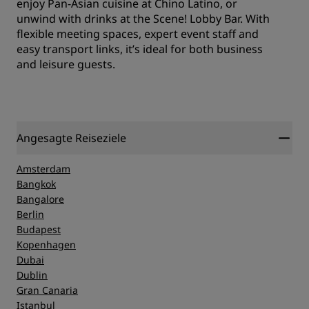
enjoy Pan-Asian cuisine at Chino Latino, or
unwind with drinks at the Scene! Lobby Bar. With
flexible meeting spaces, expert event staff and
easy transport links, it’s ideal for both business
and leisure guests.
Angesagte Reiseziele
Amsterdam
Bangkok
Bangalore
Berlin
Budapest
Kopenhagen
Dubai
Dublin
Gran Canaria
Istanbul