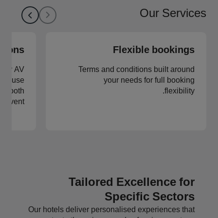
Our Services
utions
Flexible bookings
ality AV
Terms and conditions built around
n-house
your needs for full booking
 smooth
flexibility.
r event.
Tailored Excellence for
Specific Sectors
Our hotels deliver personalised experiences that