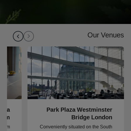
Our Venues
oria
Park Plaza Westminster
dam
Bridge London
erdam
Conveniently situated on the South