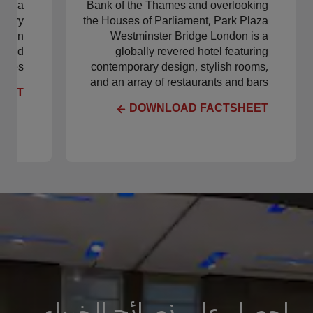
toria
Bank of the Thames and overlooking
story
the Houses of Parliament, Park Plaza
nd an
Westminster Bridge London is a
es and
globally revered hotel featuring
ties.
contemporary design, stylish rooms,
and an array of restaurants and bars
HEET
DOWNLOAD FACTSHEET
احصل على نصائح الخبراء