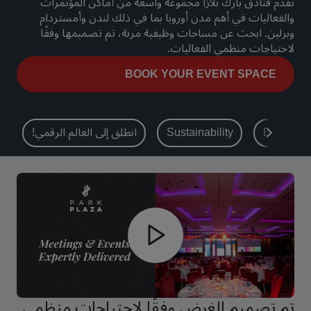
تقدم فنادق بارك بلازا مجموعة واسعة من أماكن المؤتمرات
والفعاليات في أهم مدن أوروبا بما في ذلك لندن وأمستردام
بارك بلازا
بارك إن باي راديسون
وبرلين. ابحث عن مساحات وظيفية مرنة، تم تصميمها وفقًا
فنادق في وسط المدينة
لاحتياجات منظمي الفعاليات.
BOOK YOUR EVENT SPACE
تفضل بزيارة مدونتنا
Prize by Radisson
كانتري إن آند سويتس
Experien
Sustainability
انطلق إلى العالم الرقمي!
العلامات التجارية التابعة في الصين
Jin Jiang
J.
Golden Tulip
Kunlun
تم تصميم الغرض وفقًا لاحتياجات منظمي