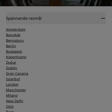
Spännande resmål
Amsterdam
Bangkok
Bengaluru
Berlin
Budapest
Köpenhamn
Dubai
Dublin
Gran Canaria
Istanbul
London
Manchester
Milano
New Delhi
Oslo
Paris