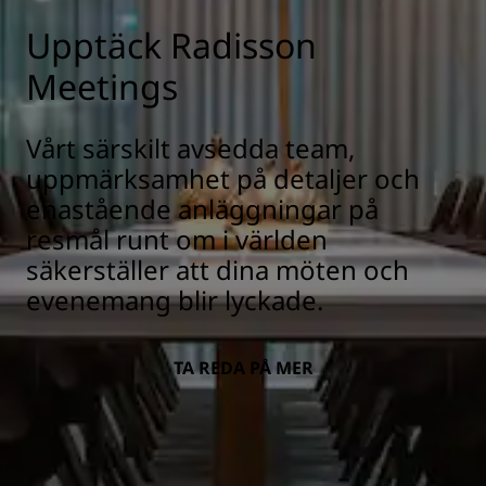
Upptäck Radisson
Meetings
Vårt särskilt avsedda team,
uppmärksamhet på detaljer och
enastående anläggningar på
resmål runt om i världen
säkerställer att dina möten och
evenemang blir lyckade.
TA REDA PÅ MER