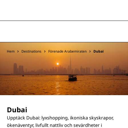
Hem
Destinations
Förenade Arabemiraten
Dubai
Dubai
Upptäck Dubai: lyxshopping, ikoniska skyskrapor,
ökenäventyr, livfullt nattliv och sevärdheter i