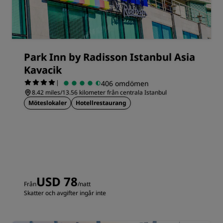
Park Inn by Radisson Istanbul Asia
Kavacik
|
406 omdömen
8.42 miles/13.56 kilometer från centrala Istanbul
Möteslokaler
Hotellrestaurang
USD 78
Från
/natt
Skatter och avgifter ingår inte