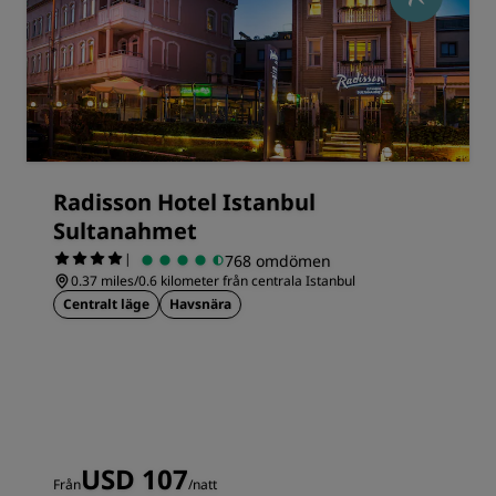
Radisson Hotel Istanbul
Sultanahmet
|
768 omdömen
0.37 miles/0.6 kilometer från centrala Istanbul
Centralt läge
Havsnära
USD 107
Från
/natt