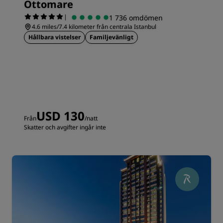
Ottomare
|
1 736 omdömen
4.6 miles/7.4 kilometer från centrala Istanbul
Hållbara vistelser
Familjevänligt
USD 130
Från
/natt
Skatter och avgifter ingår inte