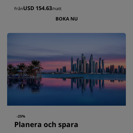
USD 154.63
Från
/
natt
BOKA NU
-25%
Planera och spara