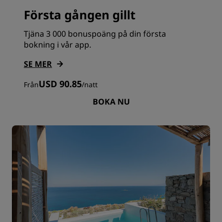
Första gången gillt
Tjäna 3 000 bonuspoäng på din första
bokning i vår app.
SE MER
USD 90.85
Från
/
natt
BOKA NU