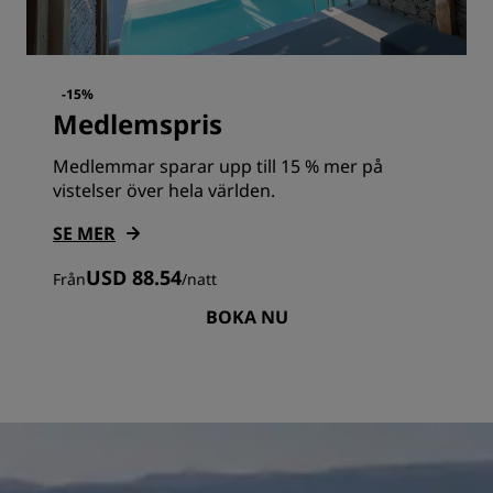
-15%
Medlemspris
Medlemmar sparar upp till 15 % mer på
vistelser över hela världen.
SE MER
USD 88.54
Från
/
natt
BOKA NU