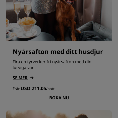
Nyårsafton med ditt husdjur
Fira en fyrverkerifri nyårsafton med din
lurviga vän.
SE MER
USD 211.05
Från
/
natt
BOKA NU