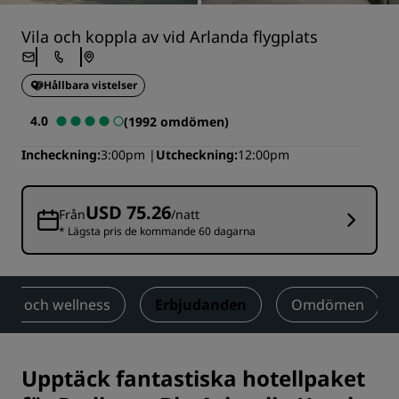
Vila och koppla av vid Arlanda flygplats
Hållbara vistelser
4.0
(1992 omdömen)
Incheckning
3:00pm
Utcheckning
12:00pm
USD 75.26
Från
/natt
* Lägsta pris de kommande 60 dagarna
ness och wellness
Erbjudanden
Omdömen
Upptäck fantastiska hotellpaket