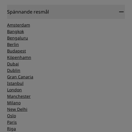
Spännande resmål
Amsterdam
Bangkok
Bengaluru
Berlin
Budapest
Köpenhamn
Dubai
Dublin
Gran Canaria
Istanbul
London
Manchester
Milano
New Delhi
Oslo
Paris
Riga