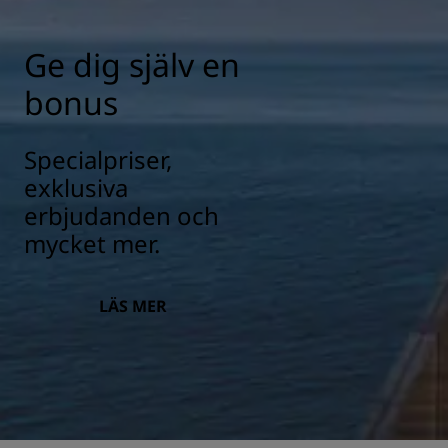
Ge dig själv en
bonus
Specialpriser,
exklusiva
erbjudanden och
mycket mer.
LÄS MER