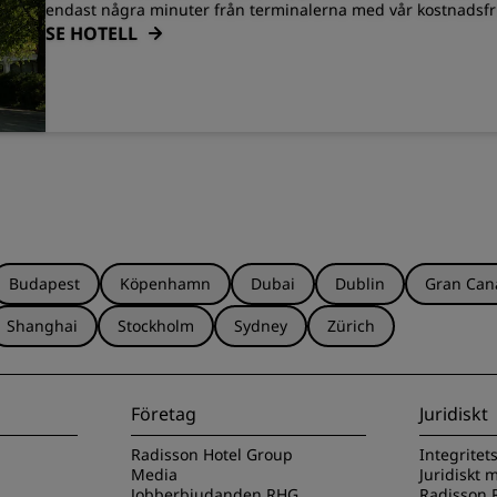
endast några minuter från terminalerna med vår kostnadsfr
SE HOTELL
Budapest
Köpenhamn
Dubai
Dublin
Gran Can
Shanghai
Stockholm
Sydney
Zürich
Företag
Juridiskt
Radisson Hotel Group
Integritet
Media
Juridiskt
Jobberbjudanden RHG
Radisson R