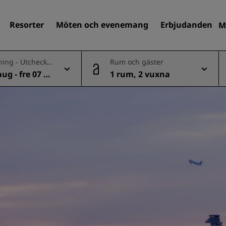
Resorter
Möten och evenemang
Erbjudanden
M
ning - Utcheckn
Rum och gäster
aug - fre 07 a
1 rum, 2 vuxna
Sök efter hotell
Destinationer
Resorter
Servicelägenheter
Flygplatshotell
Nya och kommande hotell
Möten och evenemang
Upptäck Radisson Meeting
Boka en möteslokal