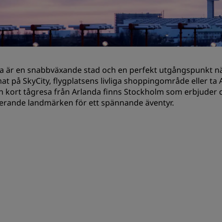
Begär en offert
Evenemangsdestinationer
Branschlösningar
a är en snabbväxande stad och en perfekt utgångspunkt när
Sök flyg
mat på SkyCity, flygplatsens livliga shoppingområde eller ta
n kort tågresa från Arlanda finns Stockholm som erbjuder
Sök flyg
rande landmärken för ett spännande äventyr.
Måltider
Sök efter en restaurang
Digitala tjänster
Radisson Hotels app