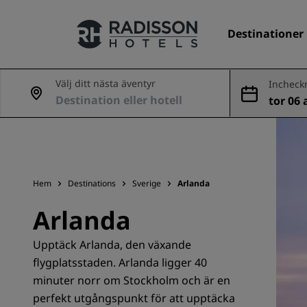
Destinationer
Välj ditt nästa äventyr
Incheck
ing
tor 06 
Våra märken
ug
Radisson Hotels varumärken
Hem
Destinations
Sverige
Arlanda
Arlanda
Upptäck Arlanda, den växande
flygplatsstaden. Arlanda ligger 40
minuter norr om Stockholm och är en
perfekt utgångspunkt för att upptäcka