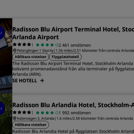
Radisson Blu Airport Terminal Hotel, Sto
Arlanda Airport
|
2 461 omdömen
Pelargången 1 Skycity
|
1.56 miles/2.51 kilometer från centrala Arland
Hållbara vistelser
Flygplatshotell
The Radisson Blu Airport Terminal Hotel, Stockholm-Arlanda 
bekvämt promenadavstånd från alla terminaler på flygplats
Arlanda (ARN).
SE HOTELL
Radisson Blu Arlandia Hotel, Stockholm-
|
1 992 omdömen
Kabinvägen 3, Arlanda
|
1.6 miles/2.58 kilometer från centrala Arlanda
Hållbara vistelser
Radisson Blu Arlandia Hotel på flygplatsen Stockholm Arland