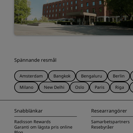
Spännande resmål
Amsterdam
Bangkok
Bengaluru
Berlin
Milano
New Delhi
Oslo
Paris
Riga
Snabblänkar
Researrangörer
Radisson Rewards
Samarbetspartners
Garanti om lägsta pris online
Resebyråer
Blog