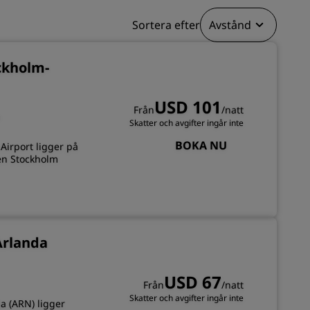
BLI MEDLEM
Sortera efter
Avstånd
ckholm-
USD 101
Från
/natt
a
Skatter och avgifter ingår inte
BOKA NU
Airport ligger på
en Stockholm
Arlanda
USD 67
Från
/natt
Skatter och avgifter ingår inte
a (ARN) ligger