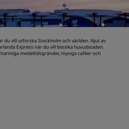
Bröllopslokaler
Hållbara vistelser
Vistelse för idrottslag
Affärsresenär
 du vill utforska Stockholm och världen. Njut av
Hotell i centrum
 Arlanda Express när du vill besöka huvudstaden.
Besök vår blogg
 charmiga medeltidsgränder, mysiga caféer och
Radisson Rewards
Upptäck Radisson Rewards
Förmåner
Så här använder du poäng
Så här tjänar du poäng
Bookers and Planners