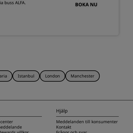
ia buss ALFA.
BOKA NU
aria
Istanbul
London
Manchester
Hjälp
scenter
Meddelanden till konsumenter
 meddelande
Kontakt
ewards villkor
Frågor och svar