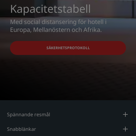
Kapacitetstabell
Med social distansering för hotell i
Europa, Mellanöstern och Afrika.
SÄKERHETSPROTOKOLL
Spännande resmål
Snabblänkar