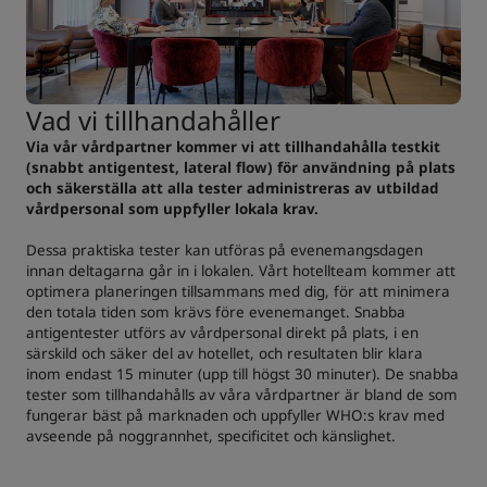
Vad vi tillhandahåller
Via vår vårdpartner kommer vi att tillhandahålla testkit
(snabbt antigentest, lateral flow) för användning på plats
och säkerställa att alla tester administreras av utbildad
vårdpersonal som uppfyller lokala krav.
Dessa praktiska tester kan utföras på evenemangsdagen
innan deltagarna går in i lokalen. Vårt hotellteam kommer att
optimera planeringen tillsammans med dig, för att minimera
den totala tiden som krävs före evenemanget. Snabba
antigentester utförs av vårdpersonal direkt på plats, i en
särskild och säker del av hotellet, och resultaten blir klara
inom endast 15 minuter (upp till högst 30 minuter). De snabba
tester som tillhandahålls av våra vårdpartner är bland de som
fungerar bäst på marknaden och uppfyller WHO:s krav med
avseende på noggrannhet, specificitet och känslighet.