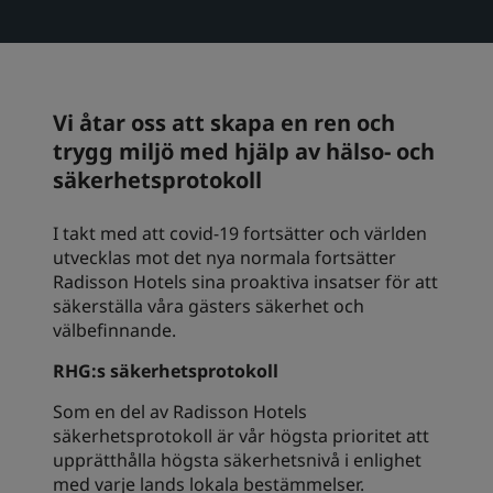
Park Plaza
Park Inn by Radisson
Hotell i centrum
Vi åtar oss att skapa en ren och
Besök vår blogg
Prize by Radisson
Country Inn & Suites
trygg miljö med hjälp av hälso- och
säkerhetsprotokoll
I takt med att covid-19 fortsätter och världen
Närstående företag i Kina
utvecklas mot det nya normala fortsätter
J.
Jin Jiang
Radisson Hotels sina proaktiva insatser för att
säkerställa våra gästers säkerhet och
välbefinnande.
RHG:s säkerhetsprotokoll
Kunlun
Golden Tulip
Som en del av Radisson Hotels
säkerhetsprotokoll är vår högsta prioritet att
upprätthålla högsta säkerhetsnivå i enlighet
med varje lands lokala bestämmelser.