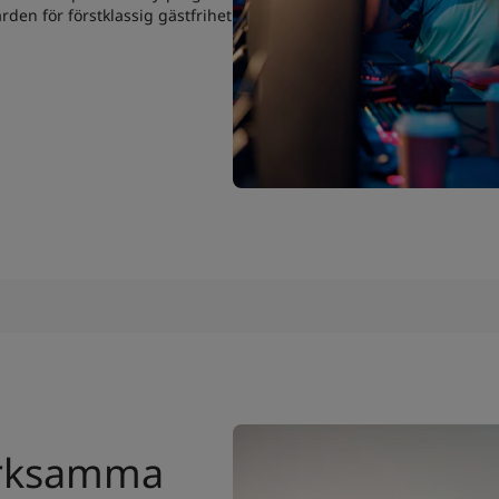
den för förstklassig gästfrihet
verksamma