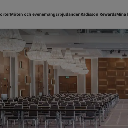
orter
Möten och evenemang
Erbjudanden
Radisson Rewards
Mina 