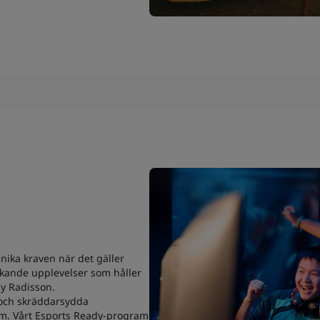
nika kraven när det gäller
ukande upplevelser som håller
by Radisson.
 och skräddarsydda
eam. Vårt Esports Ready-program