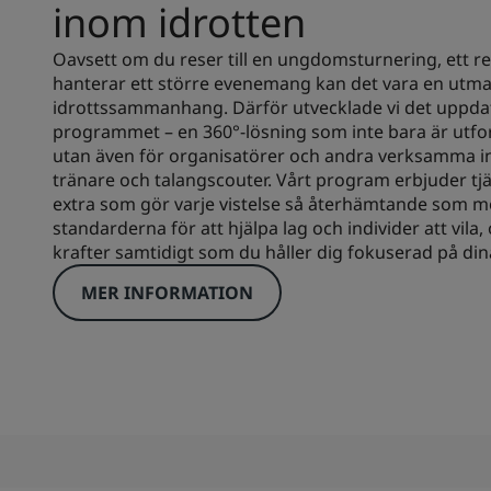
inom idrotten
Oavsett om du reser till en ungdomsturnering, ett re
hanterar ett större evenemang kan det vara en utman
idrottssammanhang. Därför utvecklade vi det uppda
programmet – en 360°-lösning som inte bara är utfor
utan även för organisatörer och andra verksamma in
tränare och talangscouter. Vårt program erbjuder tjänst
extra som gör varje vistelse så återhämtande som möj
standarderna för att hjälpa lag och individer att vi
krafter samtidigt som du håller dig fokuserad på din
MER INFORMATION