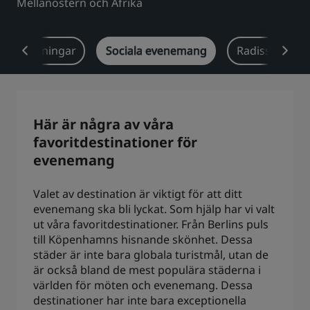
Mellanöstern och Afrika
Park Plaza
Park Inn by Radisson
Hotell i centrum
anschlösningar
Sociala evenemang
Radisson Rew
Besök vår blogg
Prize by Radisson
Country Inn & Suites
Här är några av våra
favoritdestinationer för
Närstående företag i Kina
evenemang
J.
Jin Jiang
Valet av destination är viktigt för att ditt
evenemang ska bli lyckat. Som hjälp har vi valt
ut våra favoritdestinationer. Från Berlins puls
Kunlun
Golden Tulip
till Köpenhamns hisnande skönhet. Dessa
städer är inte bara globala turistmål, utan de
är också bland de mest populära städerna i
världen för möten och evenemang. Dessa
destinationer har inte bara exceptionella