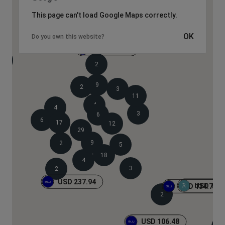
This page can't load Google Maps correctly.
USD 110.19
OK
Do you own this website?
USD 106.23
2
2
9
2
3
11
4
4
3
6
6
17
12
29
9
2
5
18
4
3
2
USD 237.94
USD 105.
USD 134.74
2
USD 106.48