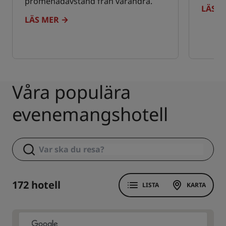
promenadavstånd från varandra.
LÄS M
LÄS MER
Våra populära
evenemangshotell
172 hotell
LISTA
KARTA