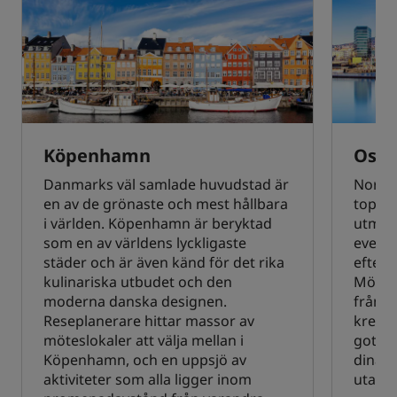
Köpenhamn
Oslo
Danmarks väl samlade huvudstad är
Norge
en av de grönaste och mest hållbara
toppmo
i världen. Köpenhamn är beryktad
utmärk
som en av världens lyckligaste
evene
städer och är även känd för det rika
efter 
kulinariska utbudet och den
Mötesl
moderna danska designen.
från s
Reseplanerare hittar massor av
kreati
möteslokaler att välja mellan i
gott om
Köpenhamn, och en uppsjö av
dina d
aktiviteter som alla ligger inom
utanf