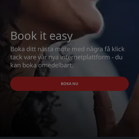
Book it easy
Boka ditt nästa möte med några få klick
tack vare vår nya internetplattform - du
kan boka omedelbart.
BOKA NU