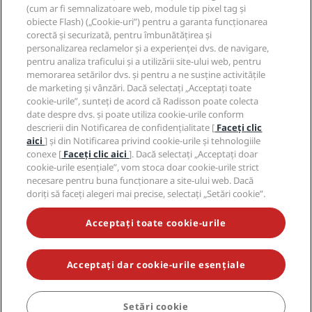
Hoteluri cu programul Sports Approved
(cum ar fi semnalizatoare web, module tip pixel tag și
Cariere RHG
Centrul de confidențialitate
Asistență
Hoteluri adecvate pentru familii
obiecte Flash) („Cookie-uri”) pentru a garanta funcționarea
Cariere PPHE
Aviz juridic
Sănătate și siguranță
corectă și securizată, pentru îmbunătățirea și
Cariere EHL
Termene și condiții Radisson Rewards
personalizarea reclamelor și a experienței dvs. de navigare,
Alerte pentru consumatori
The Club by RHG
Rețele de socializare
Acordul privind utilizarea site-ului
pentru analiza traficului și a utilizării site-ului web, pentru
Contact
Dezvoltarea afacerilor
memorarea setărilor dvs. și pentru a ne susține activitățile
Accesibilitate digitală
Întrebări frecvente
Mărci Radisson Hotels
Afaceri responsabile
de marketing și vânzări. Dacă selectați „Acceptați toate
Declarație privind sclavia modernă
Hartă site
cookie-urile”, sunteți de acord că Radisson poate colecta
Achiziție
date despre dvs. și poate utiliza cookie-urile conform
descrierii din Notificarea de confidențialitate [
Faceți clic
aici
] și din Notificarea privind cookie-urile și tehnologiile
conexe [
Faceți clic aici
]. Dacă selectați „Acceptați doar
cookie-urile esențiale”, vom stoca doar cookie-urile strict
necesare pentru buna funcționare a site-ului web. Dacă
doriți să faceți alegeri mai precise, selectați „Setări cookie”.
NU RATAȚI NICIODATĂ OFERTELE NOASTRE CELE MAI
POPULARE
Acceptați toate cookie-urile
Acceptați dar cookie-urile esențiale
© 2026 Radisson Hotel Group.
Toate drepturile rezervate. RHG
Radisson Hotel Group, Radisson, Radisson RED, Radisson Blu, Radisson
Collection, Radisson Individuals, Park Plaza, Park Inn, Country Inn &
Suites, Prize by Radisson, Radisson Rewards și Radisson Meetings sunt
Setări cookie
REZERVAȚI
mărci comerciale ale Radisson Hotel Group.