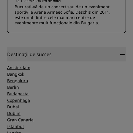
La 1.20 mi/1.94 km de hotel
Bucurați-vă de un concert sau de un eveniment
sportiv la Arena Armeec Sofia. Deschis din 2011,
este unul dintre cele mai mari centre de
evenimente multifuncționale din Bulgaria.
Destinații de succes
Amsterdam
Bangkok
Bengaluru
Berlin
Budapesta
Copenhaga
Dubai
Dublin
Gran Canaria
Istanbul
Londra