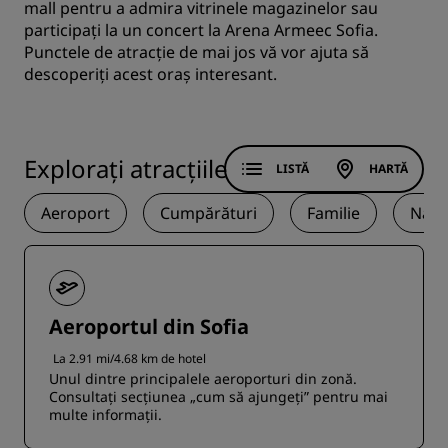
mall pentru a admira vitrinele magazinelor sau
participați la un concert la Arena Armeec Sofia.
Punctele de atracție de mai jos vă vor ajuta să
descoperiți acest oraș interesant.
Explorați atracțiile
LISTĂ
HARTĂ
Aeroport
Cumpărături
Familie
Natu
Aeroportul din Sofia
La 2.91 mi/4.68 km de hotel
Unul dintre principalele aeroporturi din zonă.
Consultați secțiunea „cum să ajungeți” pentru mai
multe informații.