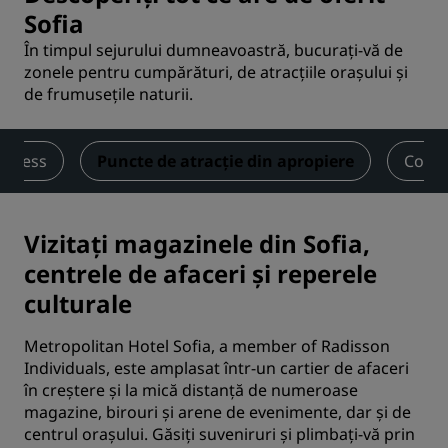
Sofia
În timpul sejurului dumneavoastră, bucurați-vă de
zonele pentru cumpărături, de atracțiile orașului și
de frumusețile naturii.
Fitness
Puncte de atracție din apropiere
Conta
Vizitați magazinele din Sofia,
centrele de afaceri și reperele
culturale
Metropolitan Hotel Sofia, a member of Radisson
Individuals, este amplasat într-un cartier de afaceri
în creștere și la mică distanță de numeroase
magazine, birouri și arene de evenimente, dar și de
centrul orașului. Găsiți suveniruri și plimbați-vă prin