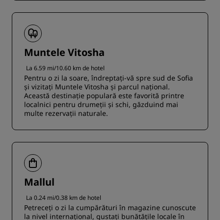
Muntele Vitosha
La 6.59 mi/10.60 km de hotel
Pentru o zi la soare, îndreptați-vă spre sud de Sofia
și vizitați Muntele Vitosha și parcul național.
Această destinație populară este favorită printre
localnici pentru drumeții și schi, găzduind mai
multe rezervații naturale.
Mallul
La 0.24 mi/0.38 km de hotel
Petreceți o zi la cumpărături în magazine cunoscute
la nivel internațional, gustați bunătățile locale în