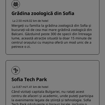
Grădina zoologică din Sofia
La 2.50 mi/4.02 km de hotel
Mergeți cu familia la grădina zoologică din Sofia și
bucurați-vă de cea mai mare grădină zoologică din
Balcani. Găzduind peste 300 de specii din întreaga
lume, această atracție situată la doar 15 minute de
centrul orașului cu mașina oferă un mod unic de a
petrece o zi.
Sofia Tech Park
La 0.87 mi/1.41 km de hotel
Când vizitați capitala Bulgariei, nu ratați acest
centru de afaceri și academic, unde puteți participa
la evenimente legate de știință și tehnologie. Sofia
Tech Park găzduiește și birouri locale, inclusiv o