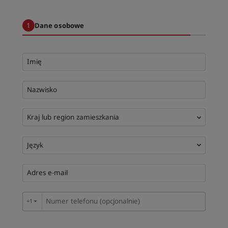
Park Plaza
Park Inn by Radisson
1
2
Dane osobowe
Hotele w centrum miasta
Zapraszamy na nasz blog
Imię
Prize by Radisson
Country Inn & Suites
Nazwisko
Marki stowarzyszone w Chinach
Kraj lub region zamieszkania
J.
Jin Jiang
Język
Kunlun
Golden Tulip
Adres e-mail
+1
▼