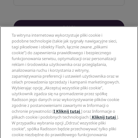
DALEJ
Ta witryna internetowa wykorzystuje pliki cookie i
podobne technologie (takie jak sygnały nawigacyjne sieci,
tagi pikselowe i obiekty Flash, łącznie zwane „plikami
cookie”) do zapewnienia prawidłowego i bezpiecznego
funkcjonowania serwisu, optymalizacji oraz personalizacji
reklam i środowiska użytkownika oraz przeglądania,
analizowania ruchu i korzystania z witryny,
Popularne kierunki podróży
zapamiętywania preferencji i ustawień użytkownika oraz w
celach prowadzenia sprzedaży i kampanii marketingowych.
Szybkie linki
Wybierając opcję „Akceptuj wszystkie pliki cookie”,
użytkownik zgadza się na gromadzenie przez spółkę
Radisson jego danych oraz wykorzystywanie plików cookie
Specjaliści ds. podróży
zgodnie z postanowieniami zawartymi w Informacji o
ochronie prywatności [
I Kliknij tutaj
] oraz Informacje o
Witryna korporacyjna
plikach cookie i podobnych technologiach [
Kliknij tutaj
].
W przypadku wybrania opcji „Odrzuć wszystkie pliki
cookie”, spółka Radisson będzie przechowywać tylko pliki
Informacje prawne
cookie niezbędne do prawidłowego funkcjonowania