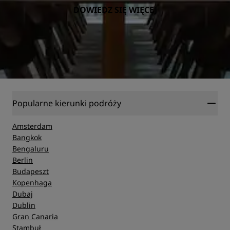
DOWIEDZ SIĘ WIĘCEJ
Popularne kierunki podróży
Amsterdam
Bangkok
Bengaluru
Berlin
Budapeszt
Kopenhaga
Dubaj
Dublin
Gran Canaria
Stambuł