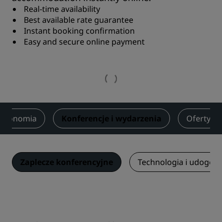
Real-time availability
Best available rate guarantee
Instant booking confirmation
Easy and secure online payment
stronomia
Konferencje i wydarzenia
Oferty
Zaplecze konferencyjne
Technologia i udogodn