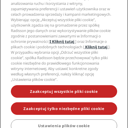
Aplikacja Radisson Hotels
Media
analizowania ruchu i korzystania z witryny,
Hotele z certyfikatem Sports Approved
zapamiętywania preferencji i ustawień użytkownika oraz w
Kariery w RHG
Centrum prywatności
Pomoc
Hotele przyjazne dla rodzin
celach prowadzenia sprzedaży i kampanii marketingowych.
Kariery w PPHE
Informacje prawne
Zdrowie i bezpieczeństwo
Wybierając opcję „Akceptuj wszystkie pliki cookie”,
Kariera EHL
Regulamin Radisson Rewards
Ostrzeżenia dla klientów
użytkownik zgadza się na gromadzenie przez spółkę
The Club by RHG
Media społecznościowe
Umowa dotycząca korzystania z witryny
Radisson jego danych oraz wykorzystywanie plików cookie
Kontakt
Współpraca
zgodnie z postanowieniami zawartymi w Informacji o
Dostępność cyfrowa
Najczęściej zadawane pytania
Marki Radisson Hotels
Odpowiedzialny biznes
ochronie prywatności [
I Kliknij tutaj
] oraz Informacje o
Oświadczenie dotyczące współczesnego niewolnictwa
Mapa witryny
plikach cookie i podobnych technologiach [
Kliknij tutaj
].
Zaopatrzenie
W przypadku wybrania opcji „Odrzuć wszystkie pliki
cookie”, spółka Radisson będzie przechowywać tylko pliki
cookie niezbędne do prawidłowego funkcjonowania
witryny internetowej. Aby ustawić konkretne zgody
według własnych preferencji, należy kliknąć opcję
„Ustawienia plików cookie”.
NIE PRZEGAP NAJCIEKAWSZYCH OFERT
Zaakceptuj wszystkie pliki cookie
Zaakceptuj tylko niezbędne pliki cookie
© 2026 Radisson Hotel Group.
Wszelkie prawa zastrzeżone. RHG
Radisson Hotel Group, Radisson, Radisson RED, Radisson Blu, Radisson
Collection, Radisson Individuals, Park Plaza, Park Inn, Country Inn &
Suites, Prize by Radisson, Radisson Rewards oraz Radisson Meetings są
Ustawienia plików cookie
znakami towarowymi Radisson Hotel Group.