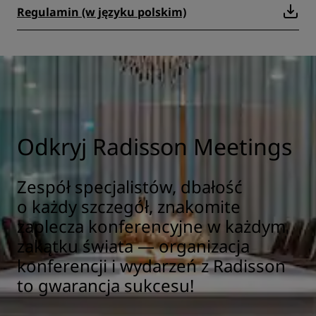
Regulamin (w języku polskim)
Odkryj Radisson Meetings
Zespół specjalistów, dbałość
o każdy szczegół, znakomite
zaplecza konferencyjne w każdym
zakątku świata — organizacja
konferencji i wydarzeń z Radisson
to gwarancja sukcesu!