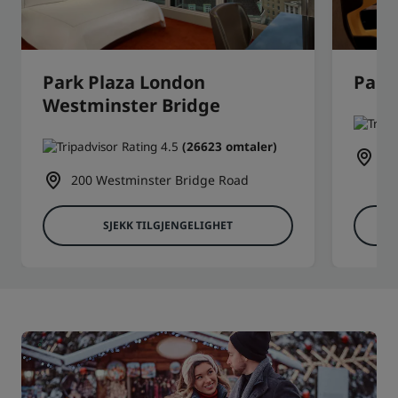
Park Plaza London
Park
Westminster Bridge
(26623 omtaler)
6 
200 Westminster Bridge Road
SJEKK TILGJENGELIGHET