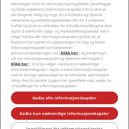
teknologier (som for eksempel sporingsbilder, pikseltagger
Hjelp
og Flash-objekter) («informasjonskapsler») for å sikre at
det fungerer riktig og trygt, for å forbedre og tilpasse
reklamene og nettleseropplevelsen din, for å analysere
Sosiale medier
trafikk og bruk av nettsiden, for å huske innstillingene dine
og for å støtte vårt salgs- og markedsføringsarbeid. Ved å
velge «Godta alle informasjonskapsler» godtar du at
Radisson Hotels-merker
Radisson kan samle inn opplysninger om deg og bruke
informasjonskapsler som beskrevet i
tiktok
instagram
youtube
facebook
whatsapp
pinterest
threads
twitter
linkedin
personvernerklæringen vår [
Klikk her
] og erklæringen
vår om informasjonskapsler og relaterte teknologier [
Klikk her
]. Hvis du velger «Godta kun nødvendige
informasjonskapsler», lagrer vi bare informasjonskapsler
som er strengt nødvendige for at nettstedet skal fungere
GÅ ALDRI GLIPP AV DE MEST POPULÆRE
riktig. Hvis du ønsker å gjøre mer spesifikke valg, velger du
TILBUDENE VÅRE
«Innstillinger for informasjonskapsler».
Godta alle informasjonskapsler
© 2026 Radisson Hotel Group.
Med enerett. RHG Radisson Hotel
Group, Radisson, Radisson RED, Radisson Blu, Radisson Collection,
Radisson Individuals, Park Plaza, Park Inn, Country Inn & Suites, Prize by
Godta kun nødvendige informasjonskapsler
Radisson, Radisson Rewards og Radisson Meetings er varemerker som
tilhører Radisson Hotel Group.
Innstillinger for informasjonskapsler