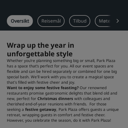
Park Plaza
Park Inn by Radisson
Hoteller i sentrum
Oversikt
Reisemål
Tilbud
Møter og ar
Se bloggen vår
Prize by Radisson
Country Inn & Suites
Wrap up the year in
unforgettable style
Whether you’re planning something big or small, Park Plaza
Tilknyttede merker i Kina
has a space that’s perfect for you. All our event spaces are
J.
Jin Jiang
flexible and can be hired separately or combined for one big
special bash. We'll work with you to create a magical space
that's filled with festive cheer and joy.
Want to enjoy some festive feasting?
Our renowned
restaurants promise gastronomic delights that blend old and
Kunlun
Golden Tulip
new, perfect for
Christmas dinners
with colleagues and
cherished end-of-year reunions with friends. For those
seeking a
festive getaway
, Park Plaza offers guests a unique
retreat, wrapping guests in comfort and festive cheer.
However, you celebrate the season, do it with Park Plaza!