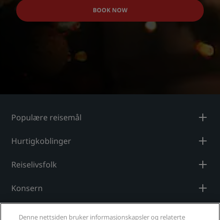
BOOK NOW
Populære reisemål
Hurtigkoblinger
Reiselivsfolk
Konsern
Juridisk
Denne nettsiden bruker informasjonskapsler og relaterte