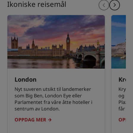
Ikoniske reisemål
London
Kroa
Nyt suveren utsikt til landemerker
Krystal
som Big Ben, London Eye eller
og his
Parlamentet fra våre åtte hoteller i
Plaza-
sentrum av London.
får ma
OPPDAG MER
OPPD