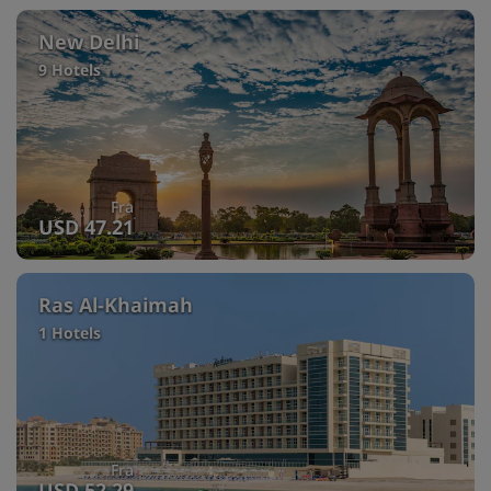
New Delhi
9 Hotels
Fra
USD 47.21
Ras Al-Khaimah
1 Hotels
Fra
USD 52.29