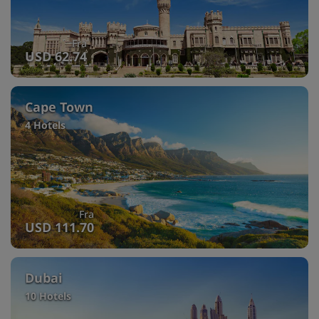
Fra
USD 62.74
Cape Town
4 Hotels
Fra
USD 111.70
Dubai
10 Hotels