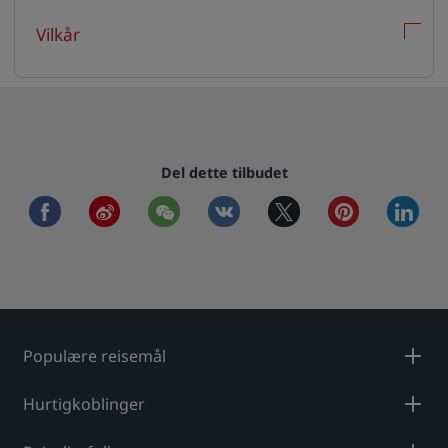
Vilkår
Del dette tilbudet
facebook
weibo
wechat
vkontakte
twitter
pinterest
linkedi
Populære reisemål
Hurtigkoblinger