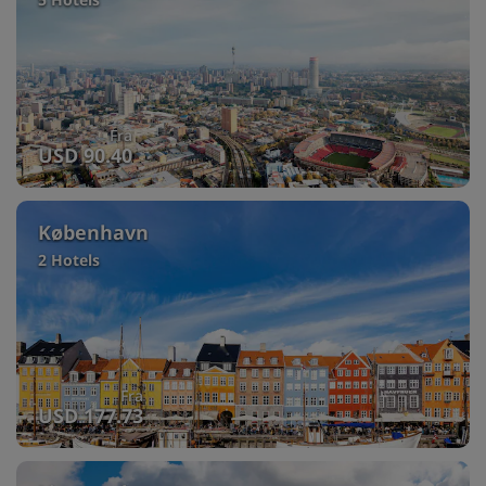
Fra
USD 90.40
København
2 Hotels
Fra
USD 177.73