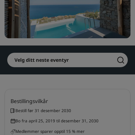
Park Plaza
Park Inn by Radisson
Hoteller i sentrum
Se bloggen vår
Prize by Radisson
Country Inn & Suites
Velg ditt neste eventyr
Tilknyttede merker i Kina
J.
Jin Jiang
Bestillingsvilkår
Kunlun
Golden Tulip
Bestill før 31 desember 2030
Bo fra april 25, 2019 til desember 31, 2030
Medlemmer sparer opptil 15 % mer