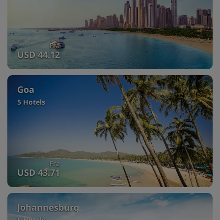
Fra
USD 44.12
Goa
5 Hotels
Fra
USD 43.71
Johannesburg
5 Hotels