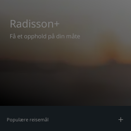
Radisson+
Få et opphold på din måte
Populære reisemål