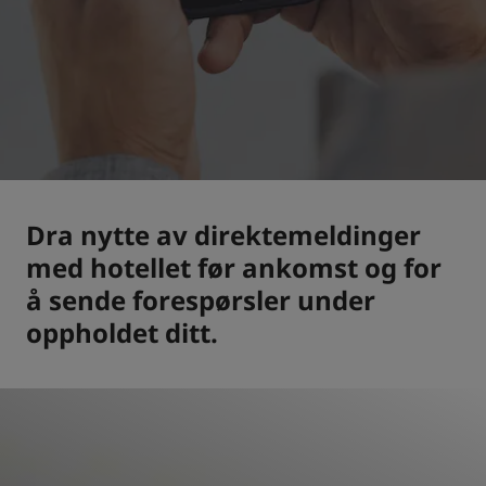
Park Plaza
Park Inn by Radisson
Hoteller i sentrum
Se bloggen vår
Prize by Radisson
Country Inn & Suites
Dra nytte av direktemeldinger
Tilknyttede merker i Kina
J.
Jin Jiang
med hotellet før ankomst og for
å sende forespørsler under
oppholdet ditt.
Kunlun
Golden Tulip