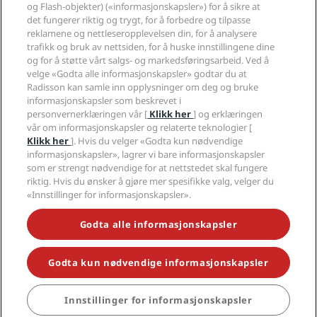
og Flash-objekter) («informasjonskapsler») for å sikre at
det fungerer riktig og trygt, for å forbedre og tilpasse
Sosiale medier
reklamene og nettleseropplevelsen din, for å analysere
trafikk og bruk av nettsiden, for å huske innstillingene dine
Radisson Hotels-merker
og for å støtte vårt salgs- og markedsføringsarbeid. Ved å
velge «Godta alle informasjonskapsler» godtar du at
tiktok
instagram
youtube
facebook
whatsapp
pinterest
threads
twitter
linkedin
Radisson kan samle inn opplysninger om deg og bruke
informasjonskapsler som beskrevet i
personvernerklæringen vår [
Klikk her
] og erklæringen
vår om informasjonskapsler og relaterte teknologier [
Klikk her
]. Hvis du velger «Godta kun nødvendige
GÅ ALDRI GLIPP AV DE MEST POPULÆRE
informasjonskapsler», lagrer vi bare informasjonskapsler
TILBUDENE VÅRE
som er strengt nødvendige for at nettstedet skal fungere
riktig. Hvis du ønsker å gjøre mer spesifikke valg, velger du
«Innstillinger for informasjonskapsler».
© 2026 Radisson Hotel Group.
Med enerett. RHG
Godta alle informasjonskapsler
Radisson Hotel Group, Radisson, Radisson RED,
Radisson Blu, Radisson Collection, Radisson
Individuals, Park Plaza, Park Inn, Country Inn & Suites,
Prize by Radisson, Radisson Rewards og Radisson
Godta kun nødvendige informasjonskapsler
Meetings er varemerker som tilhører Radisson Hotel
Group.
Innstillinger for informasjonskapsler