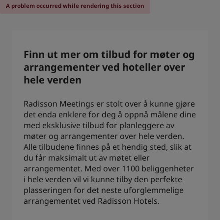
A problem occurred while rendering this section
Park Plaza
Park Inn by Radisson
Hoteller i sentrum
Finn ut mer om tilbud for møter og
Se bloggen vår
arrangementer ved hoteller over
Prize by Radisson
Country Inn & Suites
hele verden
Radisson Meetings er stolt over å kunne gjøre
Tilknyttede merker i Kina
det enda enklere for deg å oppnå målene dine
J.
Jin Jiang
med eksklusive tilbud for planleggere av
møter og arrangementer over hele verden.
Alle tilbudene finnes på et hendig sted, slik at
du får maksimalt ut av møtet eller
Kunlun
Golden Tulip
arrangementet. Med over 1100 beliggenheter
i hele verden vil vi kunne tilby den perfekte
plasseringen for det neste uforglemmelige
arrangementet ved Radisson Hotels.