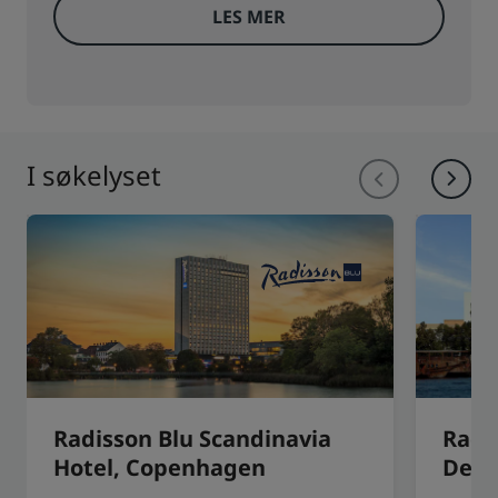
LES MER
I søkelyset
Radisson Blu Scandinavia
Radi
Hotel, Copenhagen
Deir