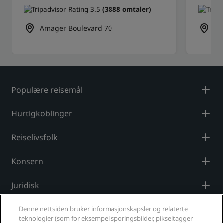
(3888 omtaler)
Amager Boulevard 70
Ba
Populære reisemål
Hurtigkoblinger
Reiselivsfolk
Konsern
Juridisk
Hjelp
Denne nettsiden bruker informasjonskapsler og relaterte
teknologier (som for eksempel sporingsbilder, pikseltagger