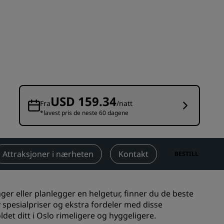
Rad Pets
Bryllupslokaler
Bærekraftige opphold
Opphold for idrettslag
Forretningsreisende
Hoteller i sentrum
USD 159.34
Se bloggen vår
Fra
/natt
*lavest pris de neste 60 dagene
Radisson Rewards
Oppdag Radisson Rewards
Attraksjoner i nærheten
Kontakt
BESTILL
Gevinster
Slik bruker du poeng
inger eller planlegger en helgetur, finner du de beste
Slik tjener du poeng
v spesialpriser og ekstra fordeler med disse
Bookers and Planners
det ditt i Oslo rimeligere og hyggeligere.