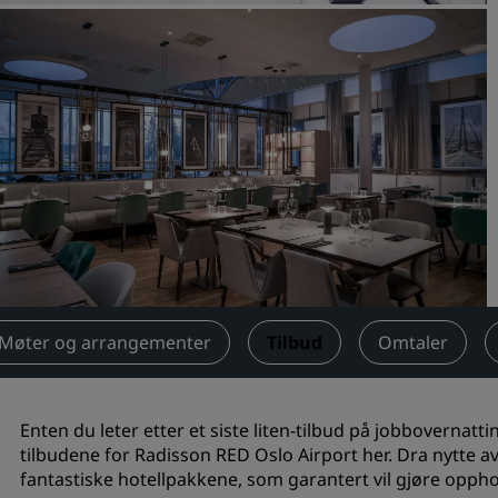
Be om et tilbud
Arrangementsreisemål
Bransjeløsninger
Søk etter flyvninger
Søk etter flyvninger
Matservering
Søk etter en restaurant
Møter og arrangementer
Tilbud
Omtaler
Digitale tjenester
Radisson Hotels-app
Enten du leter etter et siste liten-tilbud på jobbovernatt
tilbudene for Radisson RED Oslo Airport her. Dra nytte a
fantastiske hotellpakkene, som garantert vil gjøre opphol