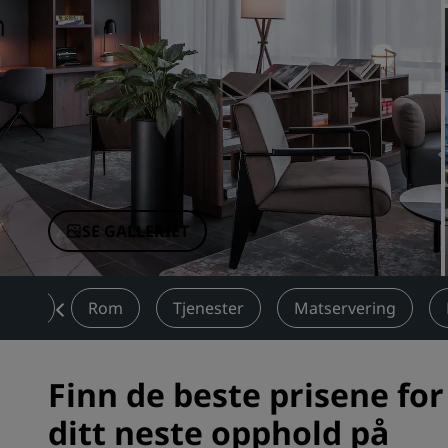
Tilknyttede merker i Kina
SE GALLERIET
rsikt
Rom
Tjenester
Matservering
Finn de beste prisene for
ditt neste opphold på