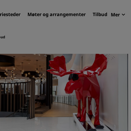
riesteder
Møter og arrangementer
Tilbud
Mer
Radi
Mine 
bud
Finn ditt hotell
Reisemål
Feriesteder
Betjente leiligheter
Flyplasshoteller
Nye og kommende hotelle
Møter og arrangementer
Opplev Radisson Meetings
Bestill et møterom