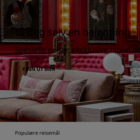
Gi deg selv en belønning
Spesielle priser, eksklusive tilbud 
FINN UT MER
Populære reisemål