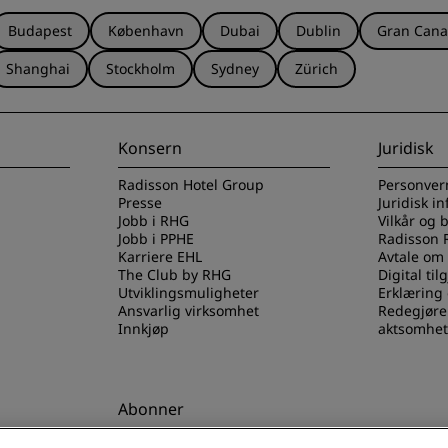
Budapest
København
Dubai
Dublin
Gran Cana
Shanghai
Stockholm
Sydney
Zürich
Konsern
Juridisk
Radisson Hotel Group
Personver
Presse
Juridisk i
Jobb i RHG
Vilkår og 
Jobb i PPHE
Radisson 
Karriere EHL
Avtale om
The Club by RHG
Digital til
Utviklingsmuligheter
Erklæring
Ansvarlig virksomhet
Redegjøre
Innkjøp
aktsomhet
Abonner
els-appen
Gå aldri glipp av de mest