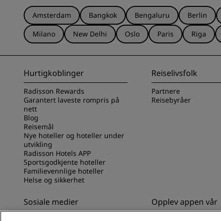
Amsterdam
Bangkok
Bengaluru
Berlin
Milano
New Delhi
Oslo
Paris
Riga
Hurtigkoblinger
Reiselivsfolk
Radisson Rewards
Partnere
Garantert laveste rompris på
Reisebyråer
nett
Blog
Reisemål
Nye hoteller og hoteller under
utvikling
Radisson Hotels APP
Sportsgodkjente hoteller
Familievennlige hoteller
Helse og sikkerhet
Sosiale medier
Opplev appen vår
Radisson Hotels-merker
Opplev Radisson Hot