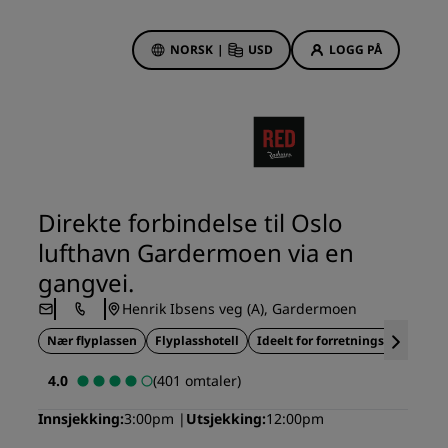
NORSK
|
USD
LOGG PÅ
sson Rewards
bestillinger
Hotelltilbud
Oppdag våre tilbud
Direkte forbindelse til Oslo
Første gang er det ekstra
lufthavn Gardermoen via en
hyggelig
gangvei.
Deals of the Day
Henrik Ibsens veg (A), Gardermoen
Bestill på forhånd
r
Nær flyplassen
Se pakkene våre
Flyplasshotell
Ideelt for forretningsreise
4.0
(401 omtaler)
Reiseideer
Innsjekking
3:00pm
Utsjekking
12:00pm
Familievennlige hoteller