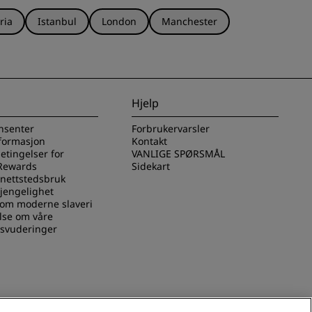
ria
Istanbul
London
Manchester
Hjelp
nsenter
Forbrukervarsler
nformasjon
Kontakt
betingelser for
VANLIGE SPØRSMÅL
Rewards
Sidekart
 nettstedsbruk
gjengelighet
 om moderne slaveri
lse om våre
svuderinger