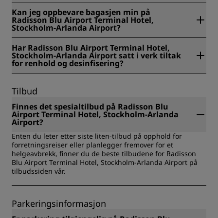
Ja, Radisson Blu Airport Terminal Hotel, Stockholm-Arlanda
Kan jeg oppbevare bagasjen min på
Airport er et røykfritt hotell.
Radisson Blu Airport Terminal Hotel,
Stockholm-Arlanda Airport?
Ja, bagasjeoppbevaring er tilgjengelig på Radisson Blu
Har Radisson Blu Airport Terminal Hotel,
Airport Terminal Hotel, Stockholm-Arlanda Airport.
Stockholm-Arlanda Airport satt i verk tiltak
for renhold og desinfisering?
Alle Radisson-hoteller har satt i verk renholds- og
desinfiseringstiltak for å sikre gjestenes helse, trygghet og
Tilbud
sikkerhet. Finn ut mer her:
https://www.radissonhotels.com/en-us/social-
Finnes det spesialtilbud på Radisson Blu
responsibility/health-safety
Airport Terminal Hotel, Stockholm-Arlanda
Airport?
Enten du leter etter siste liten-tilbud på opphold for
forretningsreiser eller planlegger fremover for et
helgeavbrekk, finner du de beste tilbudene for Radisson
Blu Airport Terminal Hotel, Stockholm-Arlanda Airport på
tilbudssiden vår.
Parkeringsinformasjon