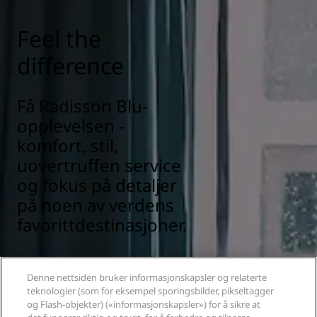
Feel the
difference
Få Radisson Blu-
opplevelsen -
komfort, stil,
uovertruffen service
og fokus på detaljer
på noen av verdens
favorittdestinasjoner.
FINN UT MER
Denne nettsiden bruker informasjonskapsler og relaterte
teknologier (som for eksempel sporingsbilder, pikseltagger
og Flash-objekter) («informasjonskapsler») for å sikre at