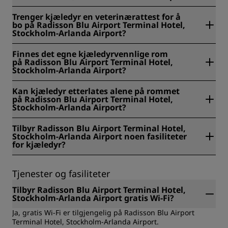
Ja, kjæledyr må være i bånd og i bur i fellesområdene
Trenger kjæledyr en veterinærattest for å
på Radisson Blu Airport Terminal Hotel, Stockholm-Arlanda
bo på Radisson Blu Airport Terminal Hotel,
Airport.
Stockholm-Arlanda Airport?
Nei, kjæledyr trenger ikke en veterinærattest for å bo
Finnes det egne kjæledyrvennlige rom
på Radisson Blu Airport Terminal Hotel, Stockholm-Arlanda
på Radisson Blu Airport Terminal Hotel,
Airport.
Stockholm-Arlanda Airport?
Nei, det finnes ikke egne dyrevennlige rom på Radisson
Kan kjæledyr etterlates alene på rommet
Blu Airport Terminal Hotel, Stockholm-Arlanda Airport.
på Radisson Blu Airport Terminal Hotel,
Stockholm-Arlanda Airport?
Ja, kjæledyr kan etterlates alene på rommet på Radisson
Tilbyr Radisson Blu Airport Terminal Hotel,
Blu Airport Terminal Hotel, Stockholm-Arlanda Airport.
Stockholm-Arlanda Airport noen fasiliteter
for kjæledyr?
Ja, Radisson Blu Airport Terminal Hotel, Stockholm-Arlanda
Airport tilbyr spesialsengetøy for kjæledyr, i tillegg til mat-
Tjenester og fasiliteter
og vannskåler.
Tilbyr Radisson Blu Airport Terminal Hotel,
Stockholm-Arlanda Airport gratis Wi-Fi?
Ja, gratis Wi-Fi er tilgjengelig på Radisson Blu Airport
Terminal Hotel, Stockholm-Arlanda Airport.