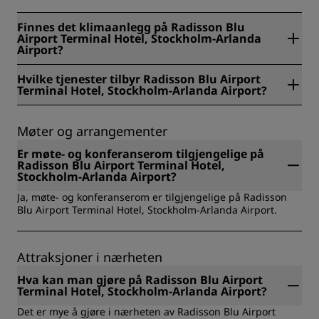
Finnes det klimaanlegg på Radisson Blu
Airport Terminal Hotel, Stockholm-Arlanda
Airport?
Ja, det finnes klimaanlegg på Radisson Blu Airport Terminal
Hvilke tjenester tilbyr Radisson Blu Airport
Hotel, Stockholm-Arlanda Airport.
Terminal Hotel, Stockholm-Arlanda Airport?
Tjenestene som er tilgjengelige på Radisson Blu Airport
Terminal Hotel, Stockholm-Arlanda Airport inkluderer:
Møter og arrangementer
Bærekraftige opphold, Ekspressutsjekking, Frokostbuffet,
Matservering på stedet, Bagasjeoppbevaring,
Er møte- og konferanserom tilgjengelige på
Treningssenter, Møtefasiliteter, Vaskeritjeneste, Røykfritt,
Radisson Blu Airport Terminal Hotel,
Romservice, Kostnadsfri Wi-Fi, Innsjekk på nett, Grab & Go-
Stockholm-Arlanda Airport?
frokost, Hybridmøter, Feltsenger tilgjengelig, Trygghets- og
Ja, møte- og konferanserom er tilgjengelige på Radisson
sikkerhetssertifisering, Sports Approved, Esports Ready,
Blu Airport Terminal Hotel, Stockholm-Arlanda Airport.
Helsevesenet, Association Signature Events,
Underholdning – i sentrum, Reise for statsansatte.
Attraksjoner i nærheten
Hva kan man gjøre på Radisson Blu Airport
Terminal Hotel, Stockholm-Arlanda Airport?
Det er mye å gjøre i nærheten av Radisson Blu Airport