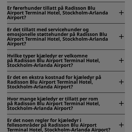
Er førerhunder tillatt på Radisson Blu
Airport Terminal Hotel, Stockholm-Arlanda
Airport?
Ja, førerhunder er tillatt på Radisson Blu Airport Terminal
Er det tillatt med servicehunder og
Hotel, Stockholm-Arlanda Airport.
emosjonelle støttehunder på Radisson Blu
Airport Terminal Hotel, Stockholm-Arlanda
Airport?
Ja, det er tillatt med servicehunder og emosjonelle
Hvilke typer kjæledyr er velkomne
støttehunder på Radisson Blu Airport Terminal Hotel,
på Radisson Blu Airport Terminal Hotel,
Stockholm-Arlanda Airport.
Stockholm-Arlanda Airport?
Katter og hunder er velkomne på Radisson Blu Airport
Er det en ekstra kostnad for kjæledyr på
Terminal Hotel, Stockholm-Arlanda Airport.
Radisson Blu Airport Terminal Hotel,
Stockholm-Arlanda Airport?
Ja, på Radisson Blu Airport Terminal Hotel, Stockholm-
Hvor mange kjæledyr er tillatt per rom
Arlanda Airport er det en ekstra kostnad pålydende SEK
på Radisson Blu Airport Terminal Hotel,
600 per dag for kjæledyr.
Stockholm-Arlanda Airport?
På Radisson Blu Airport Terminal Hotel, Stockholm-Arlanda
Er det noen regler for kjæledyr i
Airport er det tillatt med maksimalt to kjæledyr per rom.
fellesområder på Radisson Blu Airport
Terminal Hotel, Stockholm-Arlanda Airport?