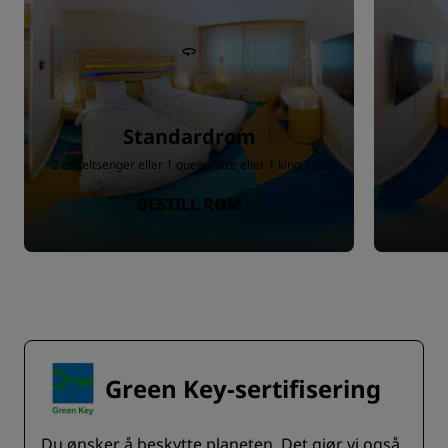
Standardrom
2 enkeltsenger eller 1 queen-size eller 1 king-size
BESTILL ROM
Green Key-sertifisering
Du ønsker å beskytte planeten. Det gjør vi også.