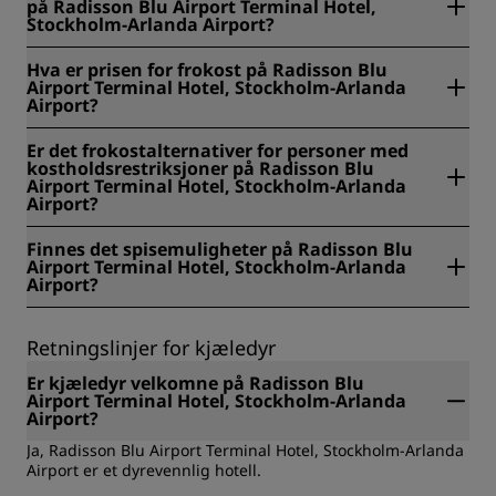
på Radisson Blu Airport Terminal Hotel,
fredag og kl. 04.30–10.00 i helgene og på helligdager.
Stockholm-Arlanda Airport?
Frokost på rommet serveres fra kl. 05.00 til 10.00.
På Radisson Blu Airport Terminal Hotel, Stockholm-Arlanda
Hva er prisen for frokost på Radisson Blu
Airport serveres frokosten på Sky Horizon.
Airport Terminal Hotel, Stockholm-Arlanda
Airport?
På Radisson Blu Airport Terminal Hotel, Stockholm-Arlanda
Er det frokostalternativer for personer med
Airport er prisen for frokost SEK 189 for voksne og SEK
kostholdsrestriksjoner på Radisson Blu
94,50 for barn under 12 år.
Airport Terminal Hotel, Stockholm-Arlanda
Airport?
På Radisson Blu Airport Terminal Hotel, Stockholm-Arlanda
Finnes det spisemuligheter på Radisson Blu
Airport tilbyr vi følgende frokostalternativer for personer
Airport Terminal Hotel, Stockholm-Arlanda
med kostholdsrestriksjoner: glutenfri, laktosefri, vegansk,
Airport?
økologisk og vegetarisk.
Ja, det finnes spisemuligheter på Radisson Blu Airport
Terminal Hotel, Stockholm-Arlanda Airport.
Retningslinjer for kjæledyr
Er kjæledyr velkomne på Radisson Blu
Airport Terminal Hotel, Stockholm-Arlanda
Airport?
Ja, Radisson Blu Airport Terminal Hotel, Stockholm-Arlanda
Airport er et dyrevennlig hotell.