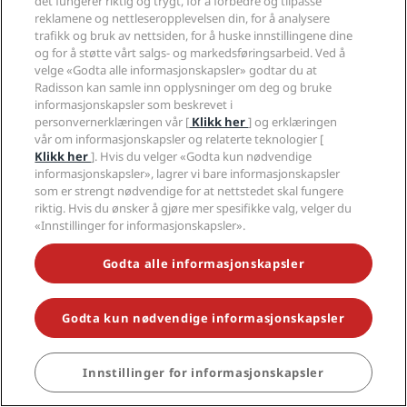
det fungerer riktig og trygt, for å forbedre og tilpasse
reklamene og nettleseropplevelsen din, for å analysere
trafikk og bruk av nettsiden, for å huske innstillingene dine
og for å støtte vårt salgs- og markedsføringsarbeid. Ved å
velge «Godta alle informasjonskapsler» godtar du at
Radisson kan samle inn opplysninger om deg og bruke
Populære reisemål
informasjonskapsler som beskrevet i
personvernerklæringen vår [
Klikk her
] og erklæringen
vår om informasjonskapsler og relaterte teknologier [
Amsterdam
Klikk her
]. Hvis du velger «Godta kun nødvendige
Bangkok
informasjonskapsler», lagrer vi bare informasjonskapsler
Bengaluru
som er strengt nødvendige for at nettstedet skal fungere
Berlin
riktig. Hvis du ønsker å gjøre mer spesifikke valg, velger du
Budapest
«Innstillinger for informasjonskapsler».
København
Godta alle informasjonskapsler
Dubai
Dublin
Gran Canaria
Godta kun nødvendige informasjonskapsler
Istanbul
London
Manchester
Innstillinger for informasjonskapsler
BESTILL
Milano
New Delhi