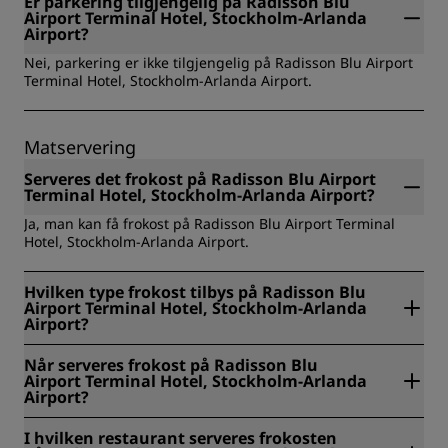
Er parkering tilgjengelig på Radisson Blu
Airport Terminal Hotel, Stockholm-Arlanda
Airport?
Nei, parkering er ikke tilgjengelig på Radisson Blu Airport
Terminal Hotel, Stockholm-Arlanda Airport.
Matservering
Serveres det frokost på Radisson Blu Airport
Terminal Hotel, Stockholm-Arlanda Airport?
Ja, man kan få frokost på Radisson Blu Airport Terminal
Hotel, Stockholm-Arlanda Airport.
Hvilken type frokost tilbys på Radisson Blu
Airport Terminal Hotel, Stockholm-Arlanda
Airport?
Radisson Blu Airport Terminal Hotel, Stockholm-Arlanda
Når serveres frokost på Radisson Blu
Airport tilbyr følgende typer frokost: Grab & Go,
Airport Terminal Hotel, Stockholm-Arlanda
romservice, buffet.
Airport?
På Radisson Blu Airport Terminal Hotel, Stockholm-Arlanda
I hvilken restaurant serveres frokosten
Airport serveres frokosten kl. 04.30–10.00 fra mandag til