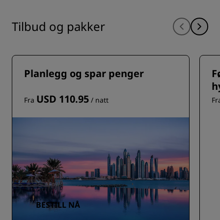
Tilbud og pakker
Planlegg og spar penger
F
h
USD 110.95
Fra
/ natt
Fr
BESTILL NÅ