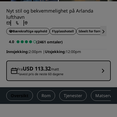
Nyt stil og bekvemmelighet på Arlanda
lufthavn
Bærekraftige opphold
Flyplasshotell
Ideelt for forretningsrei
4.0
(2461 omtaler)
Innsjekking
2:00pm
Utsjekking
12:00pm
USD 113.32
Fra
/natt
*lavest pris de neste 60 dagene
Oversikt
Rom
Tjenester
Matserver