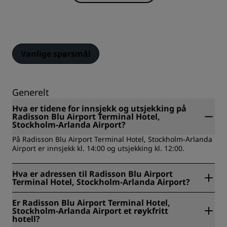
Vanlige spørsmål
Generelt
Hva er tidene for innsjekk og utsjekking på
Radisson Blu Airport Terminal Hotel,
Stockholm-Arlanda Airport?
På Radisson Blu Airport Terminal Hotel, Stockholm-Arlanda
Airport er innsjekk kl. 14:00 og utsjekking kl. 12:00.
Hva er adressen til Radisson Blu Airport
Terminal Hotel, Stockholm-Arlanda Airport?
Radisson Blu Airport Terminal Hotel, Stockholm-Arlanda
Er Radisson Blu Airport Terminal Hotel,
Airport har adresse på Pelargången 1 Skycity, Arlanda,
Stockholm-Arlanda Airport et røykfritt
Sverige.
hotell?