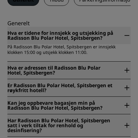
Generelt
Hva er tidene for innsjekk og utsjekking på
Radisson Blu Polar Hotel, Spitsbergen?
På Radisson Blu Polar Hotel, Spitsbergen er innsjekk
klokken 15:00 og utsjekk klokken 11:00.
Hva er adressen til Radisson Blu Polar
Hotel, Spitsbergen?
Radisson Blu Polar Hotel, Spitsbergen ligger på Vei 500,
Er Radisson Blu Polar Hotel, Spitsbergen et
Longyearbyen, Longyearbyen, Norge.
røykfritt hotell?
Ja, Radisson Blu Polar Hotel, Spitsbergen er et røykfritt
Kan jeg oppbevare bagasjen min på
hotell.
Radisson Blu Polar Hotel, Spitsbergen?
Ja, bagasjeoppbevaring er tilgjengelig på Radisson Blu
Har Radisson Blu Polar Hotel, Spitsbergen
Polar Hotel, Spitsbergen.
satt i verk tiltak for renhold og
desinfisering?