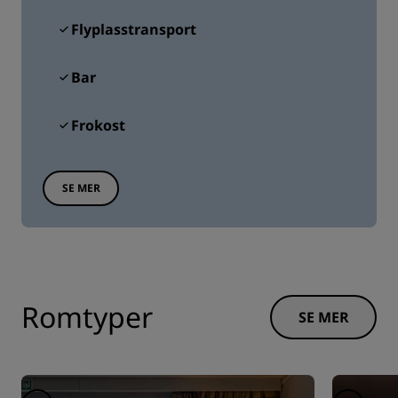
Flyplasstransport
Bar
Frokost
SE MER
Romtyper
SE MER