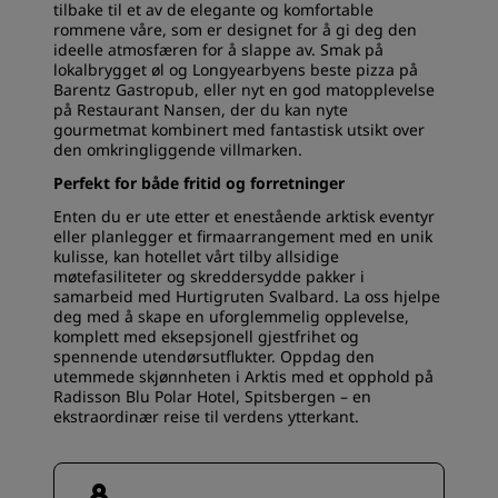
tilbake til et av de elegante og komfortable
rommene våre, som er designet for å gi deg den
ideelle atmosfæren for å slappe av. Smak på
lokalbrygget øl og Longyearbyens beste pizza på
Barentz Gastropub, eller nyt en god matopplevelse
på Restaurant Nansen, der du kan nyte
gourmetmat kombinert med fantastisk utsikt over
den omkringliggende villmarken.
Perfekt for både fritid og forretninger
Enten du er ute etter et enestående arktisk eventyr
eller planlegger et firmaarrangement med en unik
kulisse, kan hotellet vårt tilby allsidige
møtefasiliteter og skreddersydde pakker i
samarbeid med Hurtigruten Svalbard. La oss hjelpe
deg med å skape en uforglemmelig opplevelse,
komplett med eksepsjonell gjestfrihet og
spennende utendørsutflukter. Oppdag den
utemmede skjønnheten i Arktis med et opphold på
Radisson Blu Polar Hotel, Spitsbergen – en
ekstraordinær reise til verdens ytterkant.