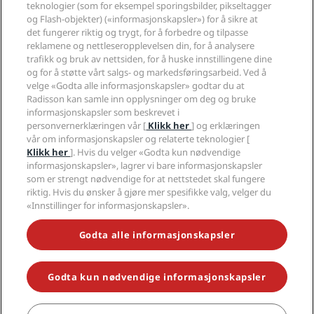
Radisson Hotel Group
teknologier (som for eksempel sporingsbilder, pikseltagger
Juridisk
Radisson Hotels APP
og Flash-objekter) («informasjonskapsler») for å sikre at
Presse
Sportsgodkjente hoteller
det fungerer riktig og trygt, for å forbedre og tilpasse
Jobb i RHG
Personvernsenter
Hjelp
Familievennlige hoteller
reklamene og nettleseropplevelsen din, for å analysere
Jobb i PPHE
Juridisk informasjon
Helse og sikkerhet
trafikk og bruk av nettsiden, for å huske innstillingene dine
Karriere EHL
Vilkår og betingelser for Radisson Rewards
og for å støtte vårt salgs- og markedsføringsarbeid. Ved å
Forbrukervarsler
The Club by RHG
Sosiale medier
Avtale om nettstedsbruk
velge «Godta alle informasjonskapsler» godtar du at
Kontakt
Utviklingsmuligheter
Radisson kan samle inn opplysninger om deg og bruke
Digital tilgjengelighet
VANLIGE SPØRSMÅL
Radisson Hotels-merker
Ansvarlig virksomhet
informasjonskapsler som beskrevet i
Erklæring om moderne slaveri
Sidekart
personvernerklæringen vår [
Klikk her
] og erklæringen
Innkjøp
Redegjørelse om våre aktsomhetsvuderinger
vår om informasjonskapsler og relaterte teknologier [
Klikk her
]. Hvis du velger «Godta kun nødvendige
informasjonskapsler», lagrer vi bare informasjonskapsler
som er strengt nødvendige for at nettstedet skal fungere
riktig. Hvis du ønsker å gjøre mer spesifikke valg, velger du
«Innstillinger for informasjonskapsler».
GÅ ALDRI GLIPP AV DE MEST POPULÆRE TILBUDENE VÅRE
Godta alle informasjonskapsler
Godta kun nødvendige informasjonskapsler
© 2026 Radisson Hotel Group.
Med enerett. RHG Radisson Hotel
Group, Radisson, Radisson RED, Radisson Blu, Radisson Collection,
Radisson Individuals, Park Plaza, Park Inn, Country Inn & Suites, Prize by
Radisson, Radisson Rewards og Radisson Meetings er varemerker som