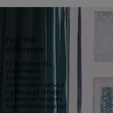
Alle Radisson-hoteller har satt i verk renholds- og
desinfiseringstiltak for å sikre gjestenes helse, trygghet og
sikkerhet. Finn ut mer her:
https://www.radissonhotels.com/en-us/social-
responsibility/health-safety
Feel the
difference
Få Radisson Blu-
opplevelsen -
komfort, stil,
uovertruffen service
og fokus på detaljer
på noen av verdens
favorittdestinasjoner.