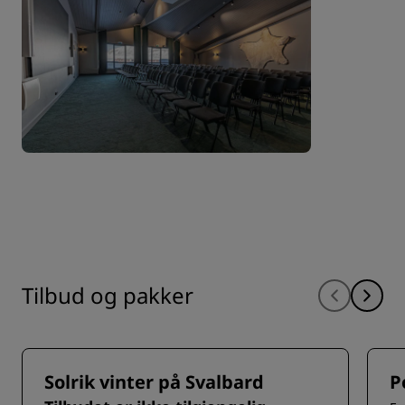
Tilbud og pakker
Solrik vinter på Svalbard
P