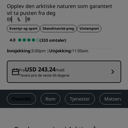
Opplev den arktiske naturen som garantert
vil ta pusten fra deg
Eventyr og sport
Skandinavisk preg
Vintersport
4.0
(333 omtaler)
Innsjekking
3:00pm
Utsjekking
11:00am
USD 243.24
Fra
/natt
*lavest pris de neste 60 dagene
Oversikt
Rom
Tjenester
Matserver