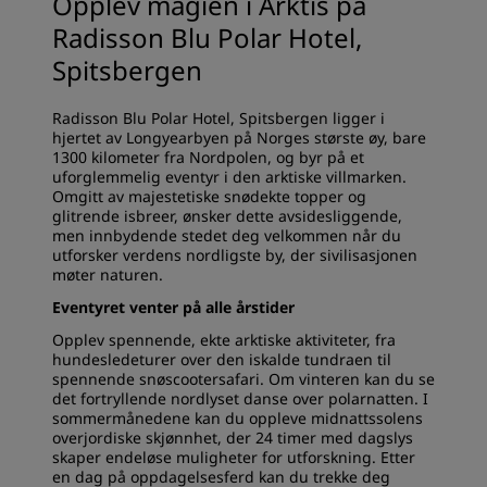
Opplev magien i Arktis på
Radisson Blu Polar Hotel,
Spitsbergen
Radisson Blu Polar Hotel, Spitsbergen ligger i
hjertet av Longyearbyen på Norges største øy, bare
1300 kilometer fra Nordpolen, og byr på et
uforglemmelig eventyr i den arktiske villmarken.
Omgitt av majestetiske snødekte topper og
glitrende isbreer, ønsker dette avsidesliggende,
men innbydende stedet deg velkommen når du
utforsker verdens nordligste by, der sivilisasjonen
møter naturen.
Eventyret venter på alle årstider
Opplev spennende, ekte arktiske aktiviteter, fra
hundesledeturer over den iskalde tundraen til
spennende snøscootersafari. Om vinteren kan du se
det fortryllende nordlyset danse over polarnatten. I
sommermånedene kan du oppleve midnattssolens
overjordiske skjønnhet, der 24 timer med dagslys
skaper endeløse muligheter for utforskning. Etter
en dag på oppdagelsesferd kan du trekke deg