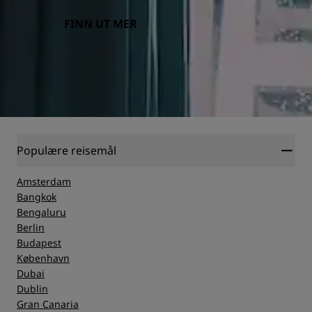
FINN UT MER
Populære reisemål
Amsterdam
Bangkok
Bengaluru
Berlin
Budapest
København
Dubai
Dublin
Gran Canaria