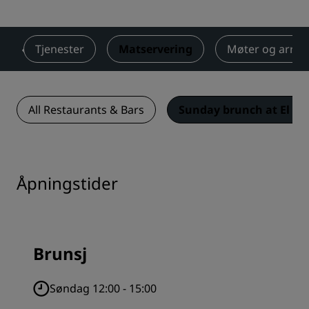
m
Tjenester
Matservering
Møter og arra
All Restaurants & Bars
Sunday brunch at El Bo
Åpningstider
Brunsj
Søndag 12:00 - 15:00