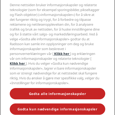
Reisemål
Reisebyråer
Denne nettsiden bruker informasjonskapsler og relaterte
Nye hoteller og hoteller under utvikling
Radisson Hotel Group
Juridisk
teknologier (som for eksempel sporingsbilder, pikseltagger
Radisson Hotels APP
Presse
og Flash-objekter) («informasjonskapsler») for å sikre at
Sportsgodkjente hoteller
det fungerer riktig og trygt, for å forbedre og tilpasse
Jobb i RHG
Personvernsenter
Hjelp
Familievennlige hoteller
reklamene og nettleseropplevelsen din, for å analysere
Jobb i PPHE
Juridisk informasjon
Helse og sikkerhet
trafikk og bruk av nettsiden, for å huske innstillingene dine
Karriere EHL
Vilkår og betingelser for Radisson Rewards
Forbrukervarsler
og for å støtte vårt salgs- og markedsføringsarbeid. Ved å
The Club by RHG
Sosiale medier
Avtale om nettstedsbruk
velge «Godta alle informasjonskapsler» godtar du at
Kontakt
Utviklingsmuligheter
Radisson kan samle inn opplysninger om deg og bruke
Digital tilgjengelighet
VANLIGE SPØRSMÅL
Radisson Hotels-merker
Ansvarlig virksomhet
informasjonskapsler som beskrevet i
Erklæring om moderne slaveri
Sidekart
personvernerklæringen vår [
Klikk her
] og erklæringen
Innkjøp
Redegjørelse om våre aktsomhetsvuderinger
vår om informasjonskapsler og relaterte teknologier [
Klikk her
]. Hvis du velger «Godta kun nødvendige
informasjonskapsler», lagrer vi bare informasjonskapsler
som er strengt nødvendige for at nettstedet skal fungere
riktig. Hvis du ønsker å gjøre mer spesifikke valg, velger du
«Innstillinger for informasjonskapsler».
GÅ ALDRI GLIPP AV DE MEST POPULÆRE TILBUDENE VÅRE
Godta alle informasjonskapsler
Godta kun nødvendige informasjonskapsler
© 2026 Radisson Hotel Group.
Med enerett. RHG Radisson Hotel