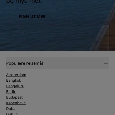
og mye mer.
FINN UT MER
Populære reisemål
Amsterdam
Bangkok
Bengaluru
Berlin
Budapest
København
Dubai
Dublin