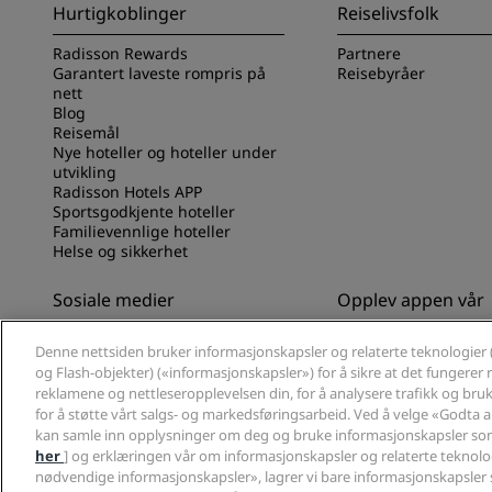
Hurtigkoblinger
Reiselivsfolk
Radisson Rewards
Partnere
Garantert laveste rompris på
Reisebyråer
nett
Blog
Reisemål
Nye hoteller og hoteller under
utvikling
Radisson Hotels APP
Sportsgodkjente hoteller
Familievennlige hoteller
Helse og sikkerhet
Sosiale medier
Opplev appen vår
Radisson Hotels-merker
Opplev Radisson Hot
Denne nettsiden bruker informasjonskapsler og relaterte teknologier 
og Flash-objekter) («informasjonskapsler») for å sikre at det fungerer ri
reklamene og nettleseropplevelsen din, for å analysere trafikk og bruk 
for å støtte vårt salgs- og markedsføringsarbeid. Ved å velge «Godta 
kan samle inn opplysninger om deg og bruke informasjonskapsler som
her
] og erklæringen vår om informasjonskapsler og relaterte teknolog
nødvendige informasjonskapsler», lagrer vi bare informasjonskapsler 
© 2026 Radisson Hotel Group.
Med enerett. RHG Radisson Hotel Group, 