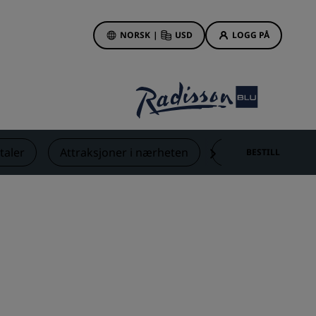
NORSK
|
USD
LOGG PÅ
sson Rewards
bestillinger
Hotelltilbud
Oppdag våre tilbud
aler
Attraksjoner i nærheten
Kontakt
BESTILL
Første gang er det ekstra
hyggelig
Deals of the Day
Bestill på forhånd
r
Se pakkene våre
Reiseideer
Familievennlige hoteller