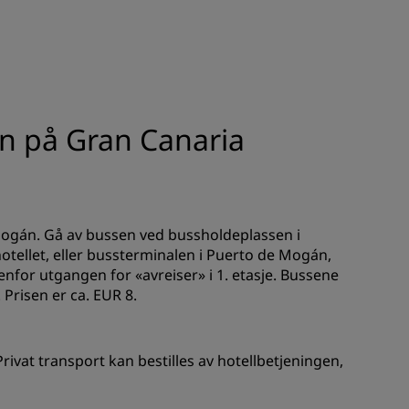
REGISTRER DEG
án på Gran Canaria
e Mogán. Gå av bussen ved bussholdeplassen i
otellet, eller bussterminalen i Puerto de Mogán,
nfor utgangen for «avreiser» i 1. etasje. Bussene
 Prisen er ca. EUR 8.
 Privat transport kan bestilles av hotellbetjeningen,