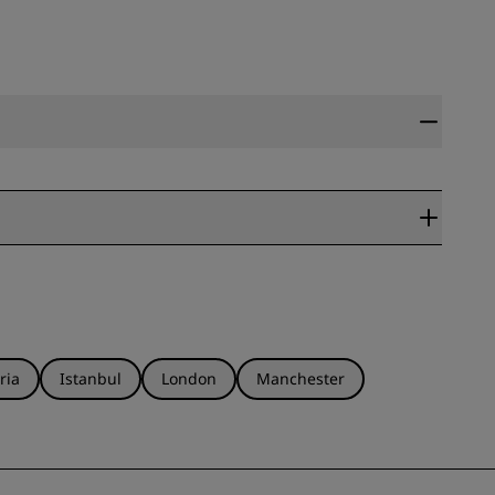
ria
Istanbul
London
Manchester