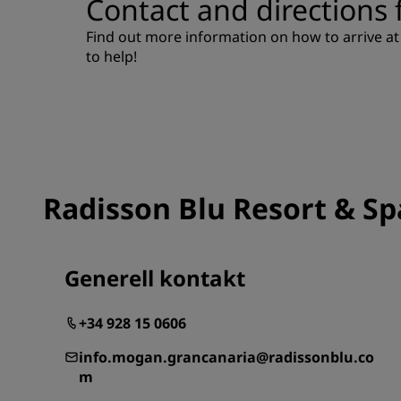
Contact and directions 
Find out more information on how to arrive at
to help!
Tilknyttede merker i Kina
Radisson Blu Resort & Sp
Generell kontakt
+34 928 15 0606
info.mogan.grancanaria@radissonblu.co
m​