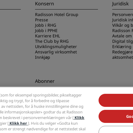
Konsern
Juridisk
Radisson Hotel Group
Personver
Presse
Juridisk i
Jobb i RHG
Vilkår og 
Jobb i PPHE
Radisson 
Karriere EHL
Avtale om
The Club by RHG
Digital til
Utviklingsmuligheter
Erklæring
Ansvarlig virksomhet
Redegjøre
Innkjøp
aktsomhet
Abonner
els-appen
Gå aldri glipp av de mest
(som for eksempel sporingsbilder, pikseltagger
populære tilbudene våre
ktig og trygt, for å forbedre og tilpasse
av nettsiden, for å huske innstillingene dine og
alle informasjonskapsler» godtar du at Radisson
God
 beskrevet i personvernerklæringen vår [
Klikk
ier [
Klikk her
]. Hvis du velger «Godta kun
som er strengt nødvendige for at nettstedet skal
Radisson, Radisson RED, Radisson Blu, Radisson Collection, Radisson Individuals,