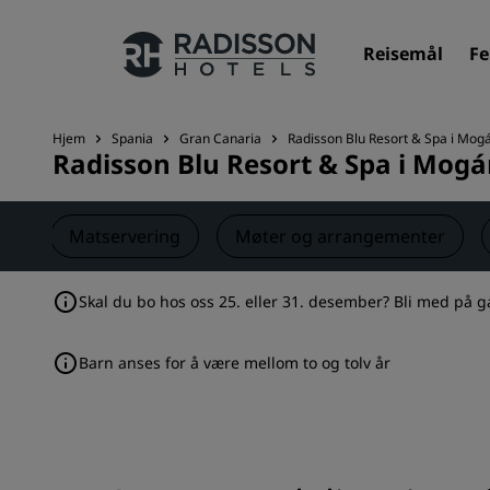
Reisemål
Fe
Hjem
Spania
Gran Canaria
Radisson Blu Resort & Spa i Mog
Radisson Blu Resort & Spa i Mog
Merkevarene våre
Radisson Hotels-merker
er
Matservering
Møter og arrangementer
Skal du bo hos oss 25. eller 31. desember? Bli med på g
Barn anses for å være mellom to og tolv år