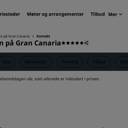
riesteder
Møter og arrangementer
Tilbud
Mer
Radi
Mine 
án på Gran Canaria
Kontakt
án på Gran Canaria
Finn ditt hotell
Reisemål
Spa
Aktiviteter
Trening
Tilbud
Omt
Feriesteder
Betjente leiligheter
allamiddagen vår, som allerede er inkludert i prisen.
Flyplasshoteller
Nye og kommende hotelle
Møter og arrangementer
Opplev Radisson Meetings
Bestill et møterom