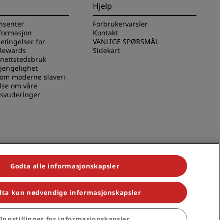
Hjelp
nsenter
Forbrukervarsler
nformasjon
Kontakt
betingelser for
VANLIGE SPØRSMÅL
Rewards
Sidekart
 nettstedsbruk
gjengelighet
 om moderne slaveri
lse om våre
svuderinger
Godta alle informasjonskapsler
ta kun nødvendige informasjonskapsler
 Park Plaza, Park Inn, Country Inn & Suites, Prize by Radisson, Radisson
Innstillinger for informasjonskapsler