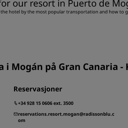
for our resort in Puerto de M
Be om et tilbud
 the hotel by the most popular transportation and how to g
Arrangementsreisemål
Bransjeløsninger
Søk etter flyvninger
Søk etter flyvninger
a i Mogán på Gran Canaria -
Matservering
Søk etter en restaurant
Reservasjoner
Digitale tjenester
+34 928 15 0606 ext. 3500
Radisson Hotels-app
reservations.resort.mogan@radissonblu.c
om