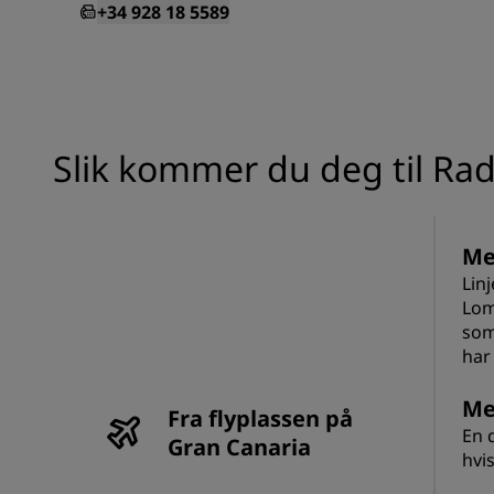
+34 928 18 5589
Slik kommer du deg til Ra
Me
Lin
Lom
som
har 
Me
Fra flyplassen på
En d
Gran Canaria
hvi