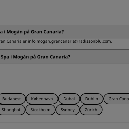
Spa i Mogán på Gran Canaria?
Gran Canaria er info.mogan.grancanaria@radissonblu.com.
& Spa i Mogán på Gran Canaria?
Gran Canaria er +34 928 15 06 06.
Budapest
København
Dubai
Dublin
Gran Cana
Shanghai
Stockholm
Sydney
Zürich