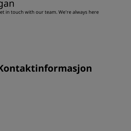
ogan
Rad Pets
et in touch with our team. We're always here
Bryllupslokaler
Bærekraftige opphold
Opphold for idrettslag
Forretningsreisende
Hoteller i sentrum
Se bloggen vår
 Kontaktinformasjon
Radisson Rewards
Oppdag Radisson Rewards
Gevinster
Slik bruker du poeng
Slik tjener du poeng
Bookers and Planners