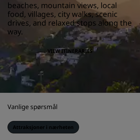
beaches, mountain views, local
food, villages, city walks, scenic
drives, and relaxed stops along the
way.
VIEW ITINERARIES
Vanlige spørsmål
Attraksjoner i nærheten