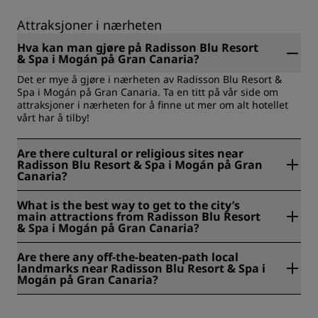
Attraksjoner i nærheten
Hva kan man gjøre på Radisson Blu Resort
& Spa i Mogán på Gran Canaria?
Det er mye å gjøre i nærheten av Radisson Blu Resort &
Spa i Mogán på Gran Canaria. Ta en titt på vår side om
attraksjoner i nærheten for å finne ut mer om alt hotellet
vårt har å tilby!
Are there cultural or religious sites near
Radisson Blu Resort & Spa i Mogán på Gran
Canaria?
Santa Ana-katedralen i Las Palmas, som ligger i hjertet av
What is the best way to get to the city’s
gamlebyen i Las Palmas, ligger 45 kilometer fra feriestedet
main attractions from Radisson Blu Resort
vårt.
& Spa i Mogán på Gran Canaria?
Global Bus Line 91 forbinder vårt område med andre deler
Are there any off-the-beaten-path local
av Gran Canaria. Det er også mulig å ta drosje og private
landmarks near Radisson Blu Resort & Spa i
transporttjenester, og med bil gir motorveien GC-1 direkte
Mogán på Gran Canaria?
tilgang til Maspalomas og Las Palmas.
Puerto de Mogan, som er kjent som «Lille Venezia» på
grunn av kanalene sine, ligger bare 1 kilometer unna oss.