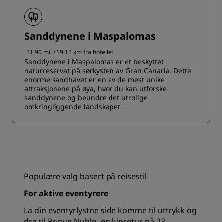
Sanddynene i Maspalomas
11.90 mil / 19.15 km fra hotellet
Sanddynene i Maspalomas er et beskyttet
naturreservat på sørkysten av Gran Canaria. Dette
enorme sandhavet er en av de mest unike
attraksjonene på øya, hvor du kan utforske
sanddynene og beundre det utrolige
omkringliggende landskapet.
Populære valg basert på reisestil
For aktive eventyrere
La din eventyrlystne side komme til uttrykk og
dra til Roque Nublo, en kjøretur på 23