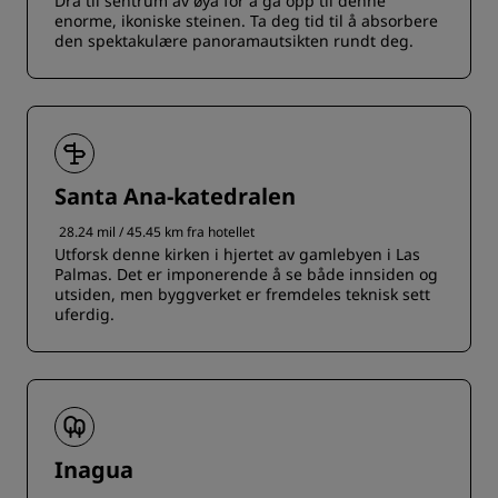
Dra til sentrum av øya for å gå opp til denne
enorme, ikoniske steinen. Ta deg tid til å absorbere
den spektakulære panoramautsikten rundt deg.
Santa Ana-katedralen
28.24 mil / 45.45 km fra hotellet
Utforsk denne kirken i hjertet av gamlebyen i Las
Palmas. Det er imponerende å se både innsiden og
utsiden, men byggverket er fremdeles teknisk sett
uferdig.
Inagua