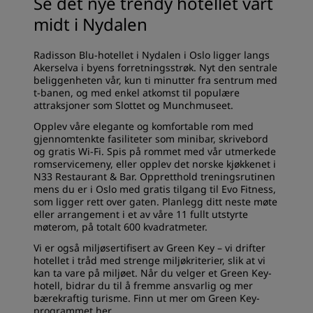
Se det nye trendy hotellet vårt
midt i Nydalen
Radisson Blu-hotellet i Nydalen i Oslo ligger langs
Akerselva i byens forretningsstrøk. Nyt den sentrale
beliggenheten vår, kun ti minutter fra sentrum med
t-banen, og med enkel atkomst til populære
attraksjoner som Slottet og Munchmuseet.
Opplev våre elegante og komfortable rom med
gjennomtenkte fasiliteter som minibar, skrivebord
og gratis Wi-Fi. Spis på rommet med vår utmerkede
romservicemeny, eller opplev det norske kjøkkenet i
N33 Restaurant & Bar. Oppretthold treningsrutinen
mens du er i Oslo med gratis tilgang til Evo Fitness,
som ligger rett over gaten. Planlegg ditt neste møte
eller arrangement i et av våre 11 fullt utstyrte
møterom, på totalt 600 kvadratmeter.
Vi er også miljøsertifisert av Green Key – vi drifter
hotellet i tråd med strenge miljøkriterier, slik at vi
kan ta vare på miljøet. Når du velger et Green Key-
hotell, bidrar du til å fremme ansvarlig og mer
bærekraftig turisme. Finn ut mer om Green Key-
programmet
her
.