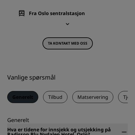
Fra Oslo sentralstasjon
TA KONTAKT MED OSS
Vanlige spørsmål
Generelt
Tilbud
Matservering
Tjene
Generelt
Hva er tidene for innsjekk og utsjekking på
Radisson Blu Nydalen Hotel, Oslo?