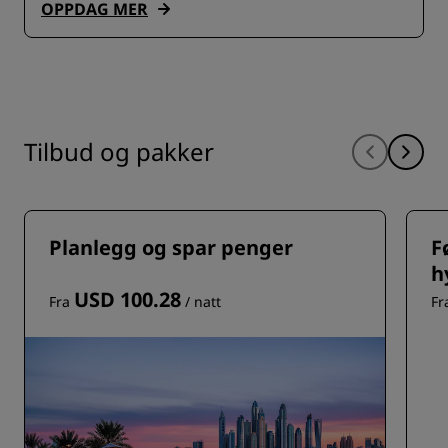
OPPDAG MER
Tilbud og pakker
Planlegg og spar penger
F
h
USD 100.28
Fra
/ natt
Fr