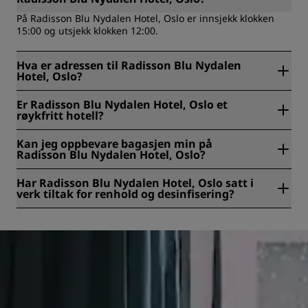
På Radisson Blu Nydalen Hotel, Oslo er innsjekk klokken
15:00 og utsjekk klokken 12:00.
Hva er adressen til Radisson Blu Nydalen
Hotel, Oslo?
Radisson Blu Nydalen Hotel, Oslo ligger på Nydalsveien 33,
Er Radisson Blu Nydalen Hotel, Oslo et
Oslo, Norge.
røykfritt hotell?
Ja, Radisson Blu Nydalen Hotel, Oslo er et røykfritt hotell.
Kan jeg oppbevare bagasjen min på
Radisson Blu Nydalen Hotel, Oslo?
Ja, bagasjeoppbevaring er tilgjengelig på Radisson Blu
Har Radisson Blu Nydalen Hotel, Oslo satt i
Nydalen Hotel, Oslo.
verk tiltak for renhold og desinfisering?
Alle Radisson-hoteller har satt i verk renholds- og
desinfiseringstiltak for å sikre gjestenes helse, trygghet og
sikkerhet. Finn ut mer her:
https://www.radissonhotels.com/en-us/social-
responsibility/health-safety