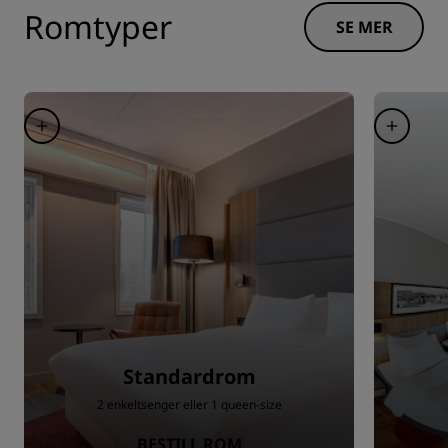
Romtyper
SE MER
Standardrom
2 enkeltsenger eller 1 queen-size
BESTILL ROM