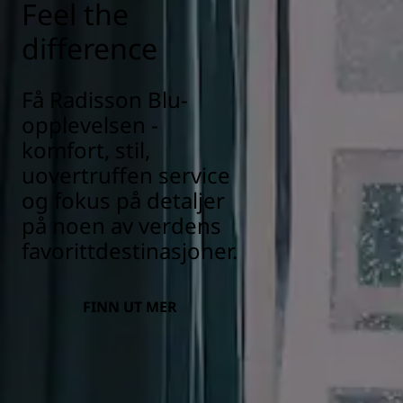
Feel the
difference
Få Radisson Blu-
opplevelsen -
komfort, stil,
uovertruffen service
og fokus på detaljer
på noen av verdens
favorittdestinasjoner.
FINN UT MER