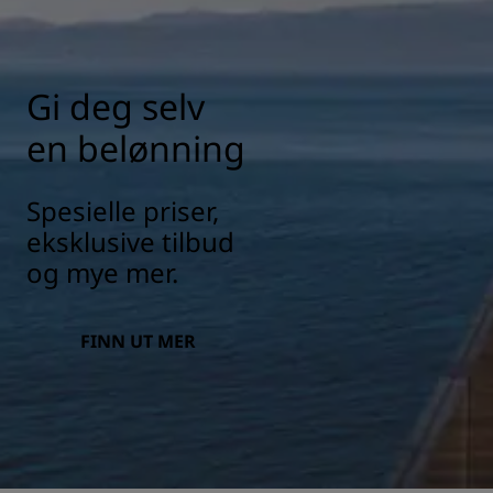
Gi deg selv
en belønning
Spesielle priser,
eksklusive tilbud
og mye mer.
FINN UT MER