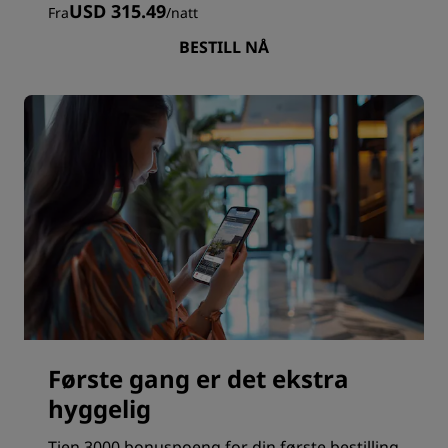
USD 315.49
Fra
/
natt
BESTILL NÅ
Første gang er det ekstra
hyggelig
Tjen 3000 bonuspoeng for din første bestilling