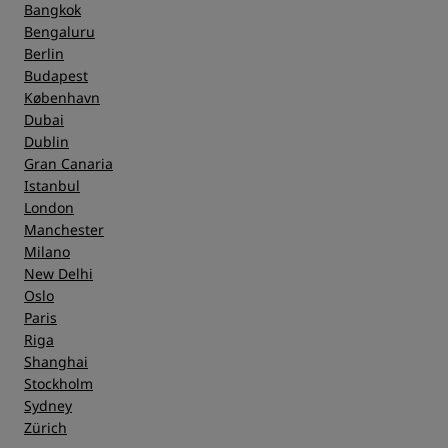
Bangkok
Bengaluru
Berlin
Budapest
København
Dubai
Dublin
Gran Canaria
Istanbul
London
Manchester
Milano
New Delhi
Oslo
Paris
Riga
Shanghai
Stockholm
Sydney
Zürich