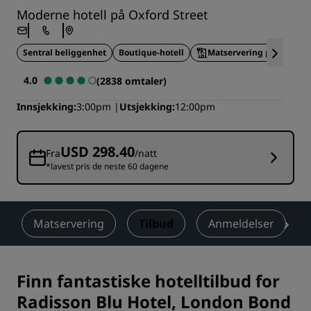
Moderne hotell på Oxford Street
Sentral beliggenhet
Boutique-hotell
Matservering på stedet
4.0
(2838 omtaler)
Innsjekking
3:00pm
Utsjekking
12:00pm
USD 298.40
Fra
/natt
*lavest pris de neste 60 dagene
Matservering
Tilbud
Anmeldelser
Finn fantastiske hotelltilbud for
Radisson Blu Hotel, London Bond