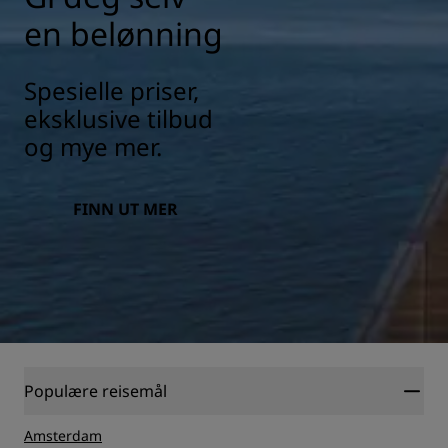
en belønning
Spesielle priser,
eksklusive tilbud
og mye mer.
FINN UT MER
Populære reisemål
Amsterdam