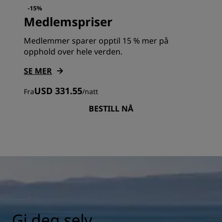
-15%
Medlemspriser
Medlemmer sparer opptil 15 % mer på
opphold over hele verden.
SE MER
USD 331.55
Fra
/
natt
BESTILL NÅ
Gi deg selv