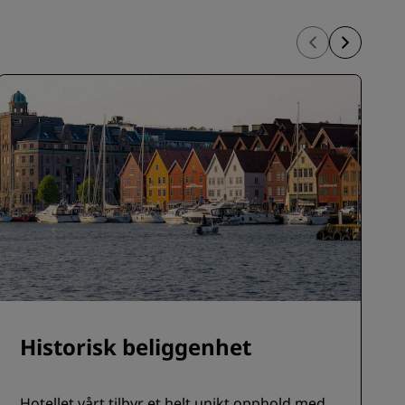
REGISTRER DEG
Historisk beliggenhet
Hotellet vårt tilbyr et helt unikt opphold med