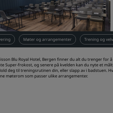
Be om et tilbud
Arrangementsreisemål
Bransjeløsninger
Søk etter flyvninger
ering
Møter og arrangementer
Trening og vel
Søk etter flyvninger
isson Blu Royal Hotel, Bergen finner du alt du trenger for 
Matservering
nte Super-frokost, og senere på kvelden kan du nyte et målti
old deg til treningsrutinen din, eller slapp av i badstuen. Hv
Søk etter en restaurant
ne møterom som passer ulike arrangementer.
Digitale tjenester
Radisson Hotels-app