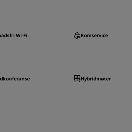
adsfri Wi-Fi
Romservice
idkonferanse
Hybridmøter