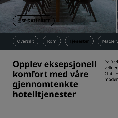
Tilknyttede merker i Kina
SE GALLERIET
Oversikt
Rom
Tjenester
Matserv
Opplev eksepsjonell
På Rad
velkje
komfort med våre
Club. H
moder
gjennomtenkte
hotelltjenester