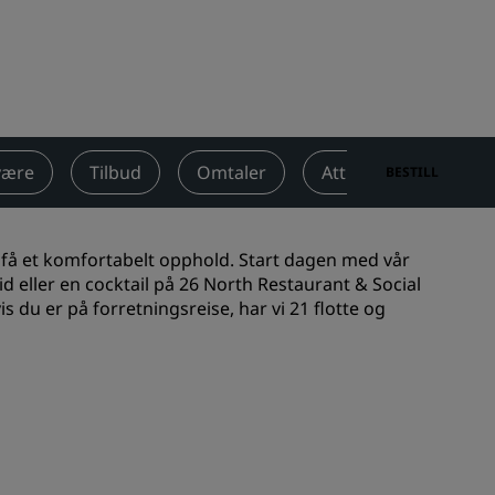
Rad Pets
Bryllupslokaler
Bærekraftige opphold
Opphold for idrettslag
Forretningsreisende
være
Tilbud
Omtaler
Attraksjoner i nærh
BESTILL
Hoteller i sentrum
Se bloggen vår
å få et komfortabelt opphold. Start dagen med vår
Radisson Rewards
d eller en cocktail på 26 North Restaurant & Social
is du er på forretningsreise, har vi 21 flotte og
Oppdag Radisson Rewards
Gevinster
Slik bruker du poeng
Slik tjener du poeng
Bookers and Planners