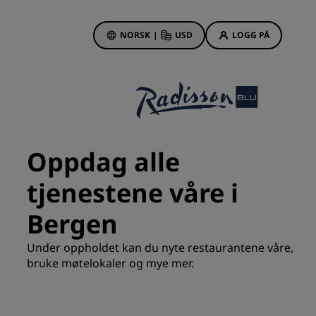
NORSK
|
USD
LOGG PÅ
sson Rewards
bestillinger
Hotelltilbud
Oppdag våre tilbud
Oppdag alle
Første gang er det ekstra
hyggelig
tjenestene våre i
Deals of the Day
Bergen
Bestill på forhånd
r
Se pakkene våre
Under oppholdet kan du nyte restaurantene våre,
bruke møtelokaler og mye mer.
Reiseideer
Familievennlige hoteller