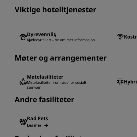
Viktige hotelltjenester
Dyrevennlig
Kostn
Kjæledyr tillatt – be om mer informasjon
Møter og arrangementer
Møtefasiliteter
Hybr
Møtefasiliteter / område for sosialt
samvær
Andre fasiliteter
Rad Pets
Les mer