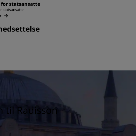
 for statsansatte
or statsansatte
r
nedsettelse
 til Radisson