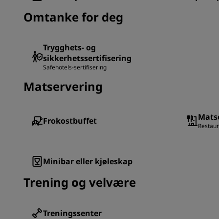
Omtanke for deg
Trygghets- og
sikkerhetssertifisering
Safehotels-sertifisering
Matservering
Matse
Frokostbuffet
Restaur
Minibar eller kjøleskap
Trening og velvære
Treningssenter