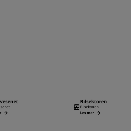
evesenet
Bilsektoren
esenet
Bilsektoren
r
Les mer