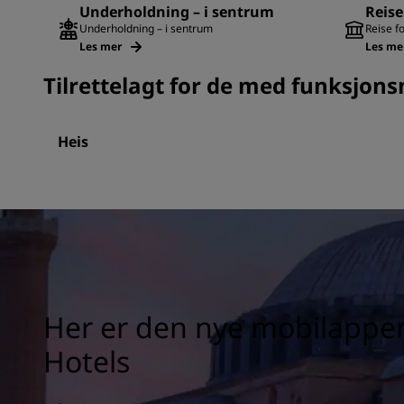
Underholdning – i sentrum
Reise
Underholdning – i sentrum
Reise f
Les mer
Les me
Tilrettelagt for de med funksjons
Heis
Her er den nye mobilappen
Hotels