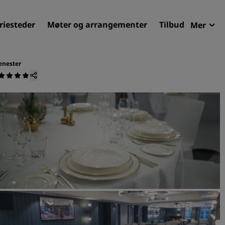
riesteder
Møter og arrangementer
Tilbud
Mer
Radi
Mine 
enester
Finn ditt hotell
Reisemål
Feriesteder
Betjente leiligheter
Flyplasshoteller
Nye og kommende hotelle
Møter og arrangementer
Opplev Radisson Meetings
Bestill et møterom