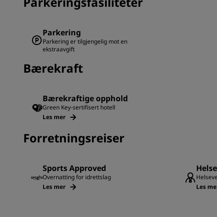
Parkeringsfasiliteter
Parkering
Parkering er tilgjengelig mot en
ekstraavgift
Bærekraft
Bærekraftige opphold
Green Key-sertifisert hotell
Les mer
Forretningsreiser
Sports Approved
Hels
Overnatting for idrettslag
Helsev
Les mer
Les me