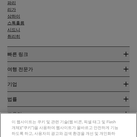
파리
리가
상하이
스톡홀름
시드니
취리히
빠른 링크
Radisson Rewards
여행 전문가
온라인 최저 요금 보장
블로그
파트너
기업
여행지
여행사
신규 및 개업 예정 호텔
Radisson Hotel Group
법률
Radisson Hotels APP
미디어
Sports Approved 호텔
RHG 채용
개인정보 고지
도움말
가족 친화적 호텔
PPHE 채용
법적 고지
건강 및 안전
이 웹사이트는 쿠키 및 관련 기술(웹 비콘, 픽셀 태그 및 Flash
EHL 채용
Radisson Rewards 이용 약관
개체)(“쿠키”)을 사용하여 웹사이트가 올바르고 안전하게 기능
소비자 경고
The Club by RHG
소셜 미디어
사이트 사용 계약
하도록 하고, 사용자의 광고와 검색 환경을 개선 및 개인화하
연락처