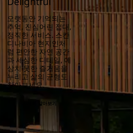
Delightful
오랫동안 기억되는
추억, 진심어린 접대,
정직한 서비스. 스칸
디나비아 현지인처
럼 편안한 자연 공간
과 세심한 디테일, 예
상치 못한 즐거움을
누리고 삶의 균형도
찾아보세요.
자세히 알아보기