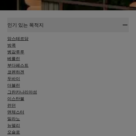
인기 있는 목적지
암스테르담
방콕
벵갈루루
베를린
부다페스트
코펜하겐
두바이
더블린
그란카나리아섬
이스탄불
런던
맨체스터
밀라노
뉴델리
오슬로