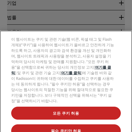
블로그
파트너
기업
여행지
여행사
신규 및 개업 예정 호텔
Radisson Hotel Group
법률
Radisson Hotels APP
미디어
Sports Approved 호텔
RHG 채용
개인정보 고지
도움말
가족 친화적 호텔
PPHE 채용
법적 고지
건강 및 안전
이 웹사이트는 쿠키 및 관련 기술(웹 비콘, 픽셀 태그 및 Flash
EHL 채용
Radisson Rewards 이용 약관
소비자 경고
개체)(“쿠키”)을 사용하여 웹사이트가 올바르고 안전하게 기능
The Club by RHG
소셜 미디어
사이트 사용 계약
하도록 하고, 사용자의 광고와 검색 환경을 개선 및 개인화하
연락처
성장의 기회
며, 웹사이트 트래픽과 사용량을 분석하고, 사용자 설정을 기
디지털 접근성
FAQ
Radisson Hotels 브랜드
책임감 있는 비즈니스
억하며 당사의 마케팅 및 판매를 지원합니다. “모든 쿠키 허
현대판 노예제 선언문
사이트맵
용”을 선택함으로써 귀하는 당사의 개인정보 고지[
여기를 클
조달
릭
] 및 쿠키 및 관련 기술 고지[
여기를 클릭
]에 기술된 바와 같
이 Radisson이 귀하에 대한 데이터를 수집하고 쿠키를 사용하
는 데 동의하게 됩니다. "필수 쿠키만 허용"을 선택하는 경우
당사는 웹사이트의 적절한 기능을 위해 절대적으로 필요한 쿠
키만을 저장합니다. 보다 구체적인 선택을 위해서는 "쿠키 설
정"을 선택하시기 바랍니다.
인기 만점의 특가 상품을 놓치지 마세요.
모든 쿠키 허용
필수 쿠키만 허용