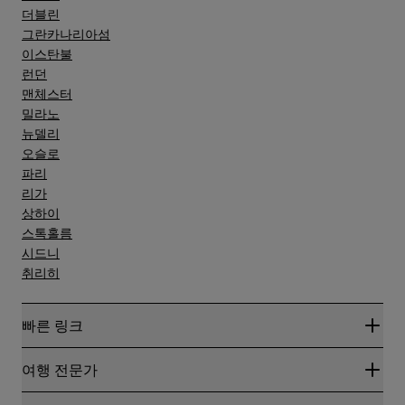
더블린
그란카나리아섬
이스탄불
런던
맨체스터
밀라노
뉴델리
오슬로
파리
리가
상하이
스톡홀름
시드니
취리히
빠른 링크
Radisson Rewards
여행 전문가
온라인 최저 요금 보장