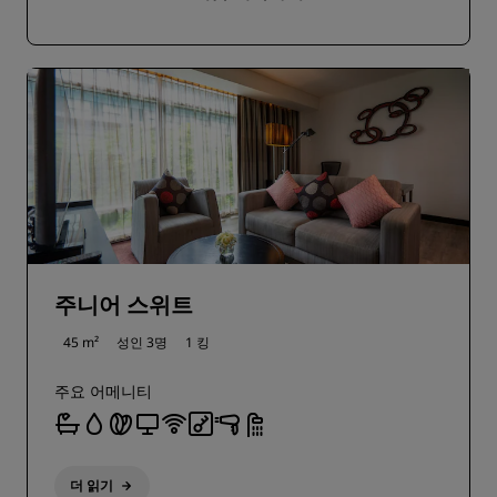
주니어 스위트
45 m²
성인 3명
1 킹
주요 어메니티
더 읽기