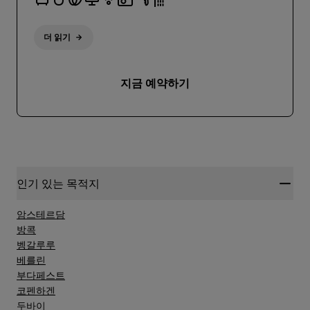
더 읽기
지금 예약하기
인기 있는 목적지
암스테르담
방콕
벵갈루루
베를린
부다페스트
코펜하겐
두바이