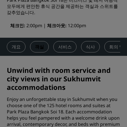
Park Plaza Bangkok Soi 18은 비즈니스 및 레저 여행객
모두에게 편안한 휴식 공간을 제공하는 객실과 스위트를
갖추었습니다.
체크인
2:00pm
체크아웃
12:00pm
개요
객실
서비스
식사
회의 및
Unwind with room service and
city views in our Sukhumvit
accommodations
Enjoy an unforgettable stay in Sukhumvit when you
choose one of the 125 hotel rooms and suites at
Park Plaza Bangkok Soi 18. Each accommodation
helps you feel pampered with a welcome drink upon
arrival, contemporary decor, and beds with premium