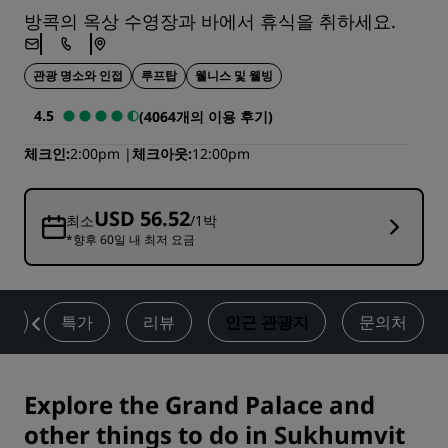
방콕의 옥상 수영장과 바에서 휴식을 취하세요.
관광 명소와 인접
루프탑
웰니스 및 웰빙
4.5
(4064개의 이용 후기)
체크인
2:00pm
체크아웃
12:00pm
USD 56.52
최소
/1박
*향후 60일 내 최저 요금
티
특가
리뷰
인근 관광지
문의처
Explore the Grand Palace and
other things to do in Sukhumvit