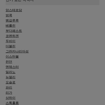
암스테르담
방콕
벵갈루루
베를린
부다페스트
코펜하겐
두바이
더블린
그란카나리아섬
이스탄불
런던
맨체스터
밀라노
뉴델리
오슬로
파리
리가
상하이
스톡홀름