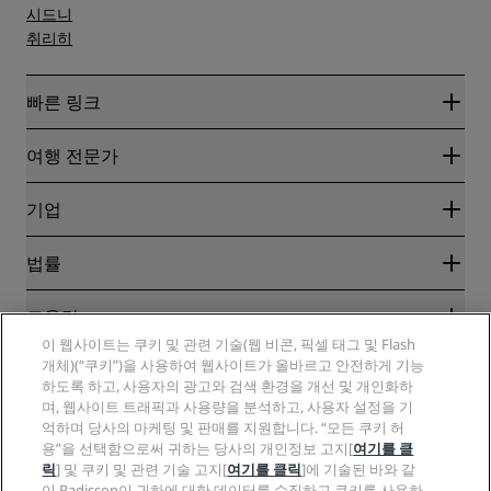
시드니
취리히
빠른 링크
Radisson Rewards
여행 전문가
온라인 최저 요금 보장
블로그
파트너
기업
여행지
여행사
신규 및 개업 예정 호텔
Radisson Hotel Group
법률
Radisson Hotels APP
미디어
Sports Approved 호텔
RHG 채용
개인정보 고지
도움말
가족 친화적 호텔
PPHE 채용
법적 고지
건강 및 안전
이 웹사이트는 쿠키 및 관련 기술(웹 비콘, 픽셀 태그 및 Flash
EHL 채용
Radisson Rewards 이용 약관
개체)(“쿠키”)을 사용하여 웹사이트가 올바르고 안전하게 기능
소비자 경고
The Club by RHG
소셜 미디어
사이트 사용 계약
하도록 하고, 사용자의 광고와 검색 환경을 개선 및 개인화하
연락처
성장의 기회
며, 웹사이트 트래픽과 사용량을 분석하고, 사용자 설정을 기
디지털 접근성
FAQ
Radisson Hotels 브랜드
책임감 있는 비즈니스
억하며 당사의 마케팅 및 판매를 지원합니다. “모든 쿠키 허
현대판 노예제 선언문
사이트맵
용”을 선택함으로써 귀하는 당사의 개인정보 고지[
여기를 클
조달
릭
] 및 쿠키 및 관련 기술 고지[
여기를 클릭
]에 기술된 바와 같
이 Radisson이 귀하에 대한 데이터를 수집하고 쿠키를 사용하