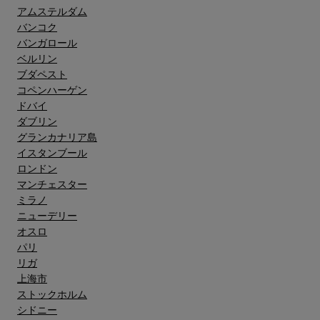
アムステルダム
バンコク
バンガロール
ベルリン
ブダペスト
コペンハーゲン
ドバイ
ダブリン
グランカナリア島"
イスタンブール
ロンドン
マンチェスター
ミラノ
ニューデリー
オスロ
パリ
リガ
上海市
ストックホルム
シドニー