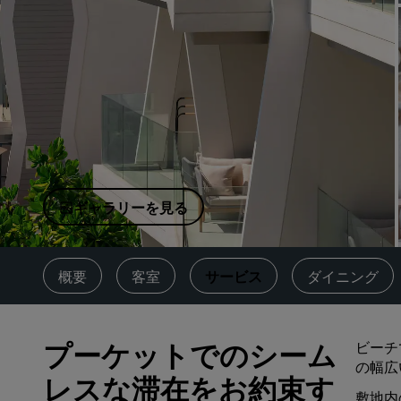
中国の関連ブランド
ギャラリーを見る
概要
客室
サービス
ダイニング
プーケットでのシーム
ビーチで
の幅広
レスな滞在をお約束す
敷地内