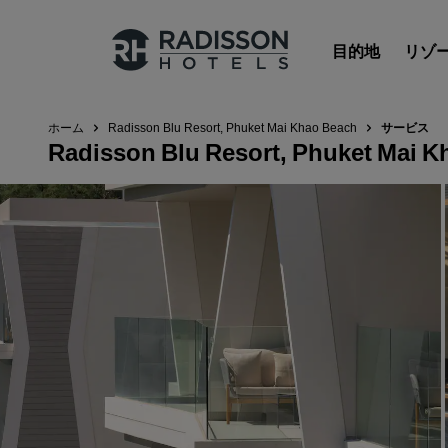
目的地
リゾ
ホーム
Radisson Blu Resort, Phuket Mai Khao Beach
サービス
Radisson Blu Resort, Phuket Mai 
Radisson Hotels のブランド
Radisson Hotels ブランド