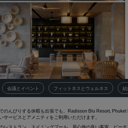
会議スペースを予約します
見積もりを依頼する
イベントの目的地
業界ソリューション
フライトを検索
フライトを検索
ダイニング
レストランを探す
‌会議とイベント
‌フィットネスとウェルネス
結
デジタルサービス
のんびりする休暇も出張でも、Radisson Blu Resort, Phuk
Radisson Hotels アプリ
いサービスとアメニティをご利用いただけます。
のレストラン、スイミングプール、居心地の良い客室、ビーチ