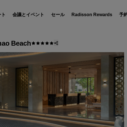
ート
会議とイベント
セール
Radisson Rewards
予
Khao Beach
ホテルを見つけましょう
目的地
リゾート
サービス付きアパートメン
エアポートホテル
新規オープンおよびオープ
のホテル
Radisson Meetings
Radisson Meetings をご