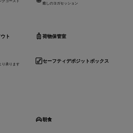
ングコースト
癒しのヨガセッション
アウト
荷物保管室
セーフティデポジットボックス
より承ります
朝食