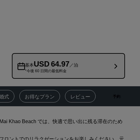
Rad Pets
ウェディング会場
持続可能な滞在
スポーツチームのご滞在
出張者
市内中心部にあるホテル
USD 64.97
ブログをご覧ください
基本
／泊
*今後 60 日間の最低料金
Radisson Rewards
プログラムを見つける
婚式
お得なプラン
レビュー
近隣のアトラ
予約
特典
ポイントの使用方法
et Mai Khao Beach では、快適で思い出に残る滞在のため
ポイントを獲得する方法
Bookers and Planners
フロントでのリラクゼーションをお楽しみください。元