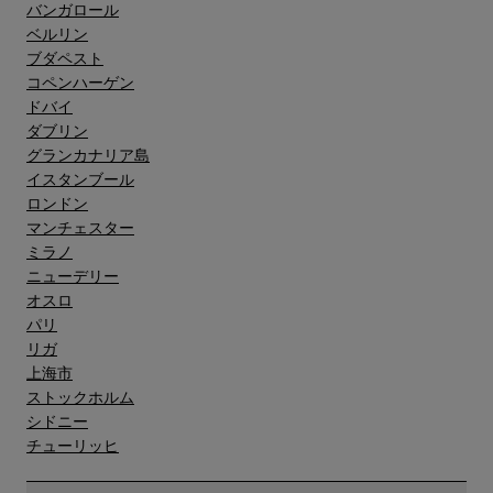
バンガロール
ベルリン
ブダペスト
コペンハーゲン
ドバイ
ダブリン
グランカナリア島"
イスタンブール
ロンドン
マンチェスター
ミラノ
ニューデリー
オスロ
パリ
リガ
上海市
ストックホルム
シドニー
チューリッヒ