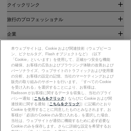
クイックリンク
Radisson Rewards
旅行のプロフェッショナル
ベストオンライン料金保証
ブログ
パートナー
企業
目的地
旅行代理店
新規および今後予定されているホテル
Radisson Hotel Group
法務
本ウェブサイトは、Cookie および関連技術（ウェブビーコ
ラディソンホテルアプリ
メディア
ン、ピクセルタグ、Flash オブジェクトなど）（以下
スポーツ認定ホテル
「Cookie」といいます）を使用して、正確かつ安全な機能
キャリアRHG
プライバシー通知
ヘルプ
ファミリーフレンドリーホテル
の確保、お客様の広告およびブラウジング体験の改善および
採用情報PPHE
法的通知
健康と安全
パーソナライズ、ウェブサイトのトラフィックおよび使用量
採用情報EHL
Radisson Rewardsの利用規約
消費者アラート
の分析、お客様の設定の記憶、当社のマーケティングおよび
The Club by RHG
ソーシャルメディア
サイト使用許諾契約書
販売の取り組みのサポートを行います。「すべての Cookie
連絡先
能力開発の機会
デジタルアクセシビリティ
を受け入れる」を選択することにより、お客様は、
よくある質問
責任あるビジネス
Radisson Hotels ブランド
Radisson がお客様に関するデータを収集し、当社のプライ
現代奴隷制に関する声明
サイトマップ
調達
バシー通知［
こちらをクリック
］ならびに Cookie および関
連技術に関する通知［
こちらをクリック
]］に記載のとおり
Cookie を使用することに同意したものとみなされます。お
客様が「必須の Cookie のみ受け入れる」を選択した場合、
当社は、ウェブサイトが適切に機能するために必ず必要な
Cookie のみを保存します。さらに詳細な設定を希望するお