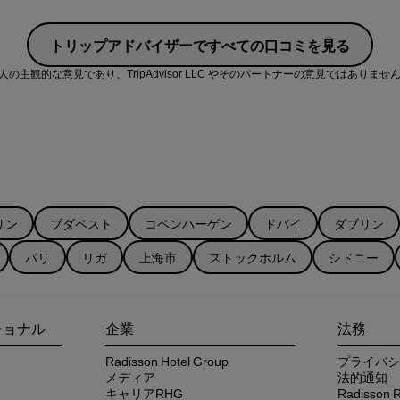
トリップアドバイザーですべての口コミを見る
サービス
主観的な意見であり、TripAdvisor LLC やそのパートナーの意見ではありませ
リン
ブダペスト
コペンハーゲン
ドバイ
ダブリン
パリ
リガ
上海市
ストックホルム
シドニー
ショナル
企業
法務
Radisson Hotel Group
プライバシ
メディア
法的通知
キャリアRHG
Radisso