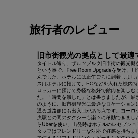
旅行者のレビュー
旧市街観光の拠点として最適
タイトル通り、ザルツブルク旧市街の観光拠点として
という事で、Free Room Upgradeを受
んでした。ホテルには正午ごろに到着しまし
スはホテルに預けて、PCなどを入れた機内
ロッカーに預けて身軽な格好で館内を楽しむこ
た。「時間を潰した」とは書きましたが、展
のように、旧市街観光に最適なロケーション
通る道路側にも出入口がある点です。ヨーロ
央駅との間のタクシーも楽々に移動できまし
らUberを使い、出発時はホテルのレセプシ
タッフはフレンドリーな対応で好感を持ちま
で使えるソフトドリンク・ビールなどのウェ