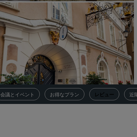
会議スペースを予約します
見積もりを依頼する
イベントの目的地
業界ソリューション
フライトを検索
フライトを検索
ダイニング
レストランを探す
‌会議とイベント
お得なプラン
レビュー
近
デジタルサービス
Radisson Hotels アプリ