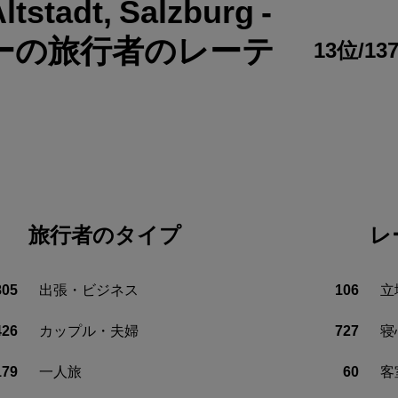
ltstadt, Salzburg
-
ーの旅行者のレーテ
13位/
旅行者のタイプ
レ
805
出張・ビジネス
106
立
426
カップル・夫婦
727
寝
179
一人旅
60
客