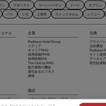
リン
ブダペスト
コペンハーゲン
ドバイ
ダブリン
パリ
リガ
上海市
ストックホルム
シドニー
ショナル
企業
法務
Radisson Hotel Group
プライバシ
メディア
法的通知
キャリアRHG
Radisso
採用情報PPHE
サイト使用
採用情報EHL
デジタルア
The Club by RHG
現代奴隷制
能力開発の機会
責任あるビジネス
調達
購読
 アプリをご覧くだ
人気のお得な情報をお見逃しなく
タグ、Flash オブジェクトなど）（以下