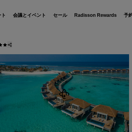
ート
会議とイベント
セール
Radisson Rewards
予
ホテルを見つけましょう
目的地
リゾート
サービス付きアパートメン
エアポートホテル
新規オープンおよびオープ
のホテル
Radisson Meetings
Radisson Meetings をご