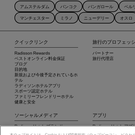
アムステルダム
バンコク
バンガロール
ベル
マンチェスター
ミラノ
ニューデリー
オスロ
クイックリンク
旅行のプロフェッ
Radisson Rewards
パートナー
ベストオンライン料金保証
旅行代理店
ブログ
目的地
新規および今後予定されているホ
テル
ラディソンホテルアプリ
スポーツ認定ホテル
ファミリーフレンドリーホテル
健康と安全
ソーシャルメディア
アプリ
Radisson Hotels ブランド
Radisson Hotels
さい
本ウェブサイトは、Cookie および関連技術（ウェブビーコン、ピクセル