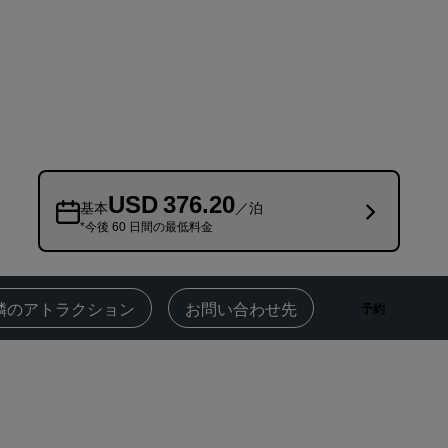
Rad Pets
ウェディング会場
持続可能な滞在
スポーツチームのご滞在
出張者
市内中心部にあるホテル
USD 376.20
ブログをご覧ください
基本
／泊
*今後 60 日間の最低料金
Radisson Rewards
プログラムを見つける
隣のアトラクション
お問い合わせ先
予約
特典
ポイントの使用方法
ポイントを獲得する方法
Bookers and Planners