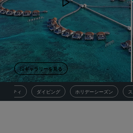
中国の関連ブランド
ギャラリーを見る
ティビティ
ダイビング
ホリデーシーズン
ス