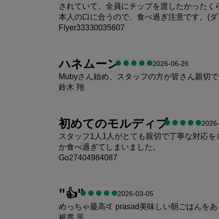
されていて、全員にチップを渡したかったく
本人の口に合うので、食べ過ぎ注意です。(ダ
Flyer33330035607
ハネムーン
2026-06-26
Mubyさん始め、スタッフの方が皆さん親切
鈴木 翔
客室
初めてのモルディブ
2026
スタッフ1人1人がとても親切で丁寧な対応
立地
か食べ過ぎてしまいました。
Go27404984087
"
👍
"
2026-03-05
めっちゃ最高🤙 prasad美味しい朝ごはんをあ
裕貴 平