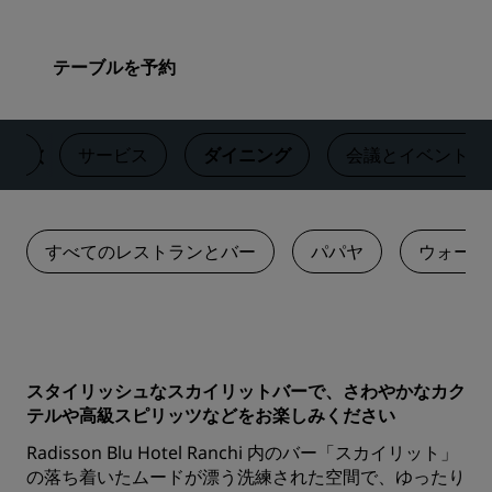
テーブルを予約
客室
サービス
ダイニング
‌会議とイベント
すべてのレストランとバー
パパヤ
ウォータ
スタイリッシュなスカイリットバーで、さわやかなカク
テルや高級スピリッツなどをお楽しみください
Radisson Blu Hotel Ranchi 内のバー「スカイリット」
の落ち着いたムードが漂う洗練された空間で、ゆったり