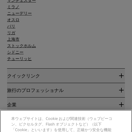
マンチェスター
ミラノ
ニューデリー
オスロ
パリ
リガ
上海市
ストックホルム
シドニー
チューリッヒ
クイックリンク
Radisson Rewards
旅行のプロフェッショナル
ベストオンライン料金保証
ブログ
パートナー
企業
目的地
旅行代理店
新規および今後予定されているホテル
Radisson Hotel Group
法務
本ウェブサイトは、Cookie および関連技術（ウェブビーコ
ラディソンホテルアプリ
メディア
ン、ピクセルタグ、Flash オブジェクトなど）（以下
スポーツ認定ホテル
「Cookie」といいます）を使用して、正確かつ安全な機能
キャリアRHG