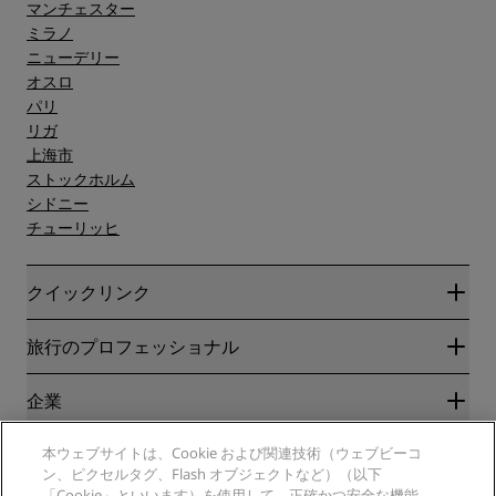
マンチェスター
ミラノ
ニューデリー
オスロ
パリ
リガ
上海市
ストックホルム
シドニー
チューリッヒ
クイックリンク
Radisson Rewards
旅行のプロフェッショナル
ベストオンライン料金保証
ブログ
パートナー
企業
目的地
旅行代理店
新規および今後予定されているホテル
Radisson Hotel Group
本ウェブサイトは、Cookie および関連技術（ウェブビーコ
法務
ラディソンホテルアプリ
ン、ピクセルタグ、Flash オブジェクトなど）（以下
メディア
スポーツ認定ホテル
「Cookie」といいます）を使用して、正確かつ安全な機能