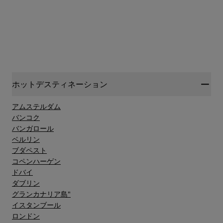
ホットデスティネーション
アムステルダム
バンコク
バンガロール
ベルリン
ブダペスト
コペンハーゲン
ドバイ
ダブリン
グランカナリア島"
イスタンブール
ロンドン