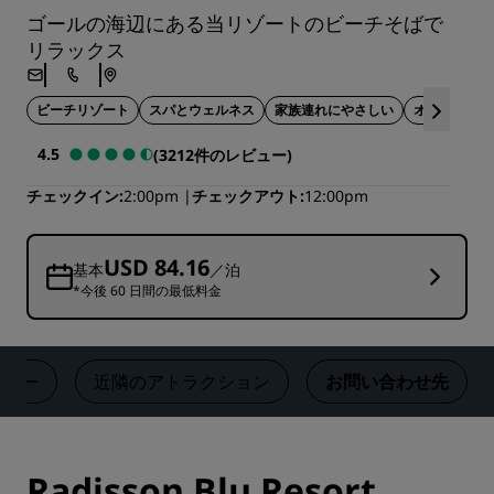
ゴールの海辺にある当リゾートのビーチそばで
リラックス
ビーチリゾート
スパとウェルネス
家族連れにやさしい
オンサイトア
4.5
(3212件のレビュー)
チェックイン
2:00pm
チェックアウト
12:00pm
USD 84.16
基本
／泊
*今後 60 日間の最低料金
ビュー
近隣のアトラクション
お問い合わせ先
Radisson Blu Resort,