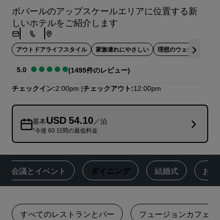
ボパールのアップスケールエリアに位置する新
しいホテルをご紹介します
アウトドアライフスタイル
家族連れにやさしい
理想のウェディング
5.0
(1495件のレビュー)
チェックイン
2:00pm
チェックアウト
12:00pm
USD 54.10
基本
／泊
*今後 60 日間の最低料金
‌会議とイベント
ダイニング
結婚式
お得
すべてのレストランとバー
フュージョンカフェ