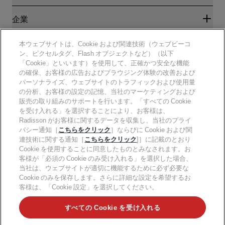
ベストオンライン料金保証
ブログ
パートナー
企業
目的地
旅行代理店
新規および今後予定されているホテル
Radisson Hotel Group
法務
本ウェブサイトは、Cookie および関連技術（ウェブビーコ
ラディソンホテルアプリ
メディア
ン、ピクセルタグ、Flash オブジェクトなど）（以下
スポーツ認定ホテル
「Cookie」といいます）を使用して、正確かつ安全な機能
キャリアRHG
プライバシー通知
ヘルプ
ファミリーフレンドリーホテル
の確保、お客様の広告およびブラウジング体験の改善および
採用情報PPHE
法的通知
健康と安全
パーソナライズ、ウェブサイトのトラフィックおよび使用量
採用情報EHL
Radisson Rewardsの利用規約
の分析、お客様の設定の記憶、当社のマーケティングおよび
消費者アラート
The Club by RHG
ソーシャルメディア
サイト使用許諾契約書
販売の取り組みのサポートを行います。「すべての Cookie
連絡先
能力開発の機会
を受け入れる」を選択することにより、お客様は、
デジタルアクセシビリティ
よくある質問
責任あるビジネス
Radisson Hotels ブランド
Radisson がお客様に関するデータを収集し、当社のプライ
現代奴隷制に関する声明
サイトマップ
バシー通知［
こちらをクリック
］ならびに Cookie および関
調達
連技術に関する通知［
こちらをクリック
]］に記載のとおり
Cookie を使用することに同意したものとみなされます。お
客様が「必須の Cookie のみ受け入れる」を選択した場合、
当社は、ウェブサイトが適切に機能するために必ず必要な
Cookie のみを保存します。さらに詳細な設定を希望するお
客様は、「Cookie 設定」を選択してください。
人気のお得な情報をお見逃しなく
すべての Cookie を受け入れる