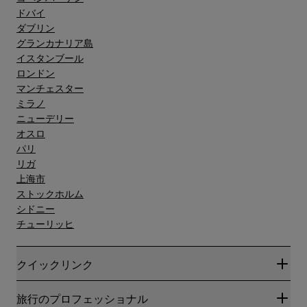
ドバイ
ダブリン
グランカナリア島"
イスタンブール
ロンドン
マンチェスター
ミラノ
ニューデリー
オスロ
パリ
リガ
上海市
ストックホルム
シドニー
チューリッヒ
クイックリンク
Radisson Rewards
旅行のプロフェッショナル